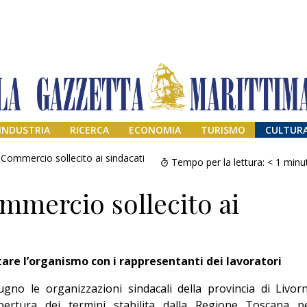
INDUSTRIA
RICERCA
ECONOMIA
TURISMO
CULTUR
Commercio sollecito ai sindacati
Tempo per la lettura:
< 1
minu
mmercio sollecito ai
tare l’organismo con i rappresentanti dei lavoratori
Addio amico
no le organizzazioni sindacali della provincia di Livor
Giorgio
pertura dei termini stabilita dalla Regione Toscana p