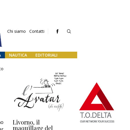
Chi siamo
Contatti
A
NAUTICA
EDITORIALI
to
Livorno, il
L’uscita di scena di
Da
no
maquillage del
Marilli e il mosaico
gu
er