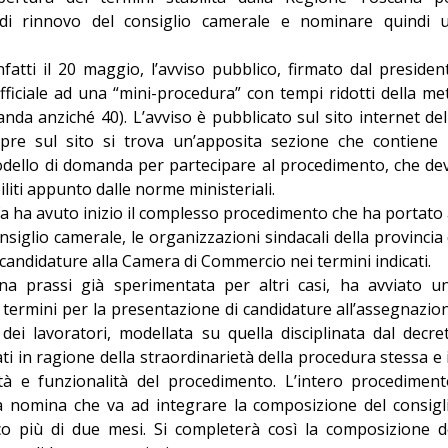
 di rinnovo del consiglio camerale e nominare quindi 
Editoriale
nfatti il 20 maggio, l’avviso pubblico, firmato dal presiden
ufficiale ad una “mini-procedura” con tempi ridotti della me
da anziché 40). L’avviso è pubblicato sul sito internet del
pre sul sito si trova un’apposita sezione che contiene 
modello di domanda per partecipare al procedimento, che de
biliti appunto dalle norme ministeriali.
a ha avuto inizio il complesso procedimento che ha portato 
siglio camerale, le organizzazioni sindacali della provincia 
andidature alla Camera di Commercio nei termini indicati.
na prassi già sperimentata per altri casi, ha avviato u
i termini per la presentazione di candidature all’assegnazio
ei lavoratori, modellata su quella disciplinata dal decre
 in ragione della straordinarietà della procedura stessa e 
ità e funzionalità del procedimento. L’intero procediment
la nomina che va ad integrare la composizione del consigl
co più di due mesi. Si completerà così la composizione d