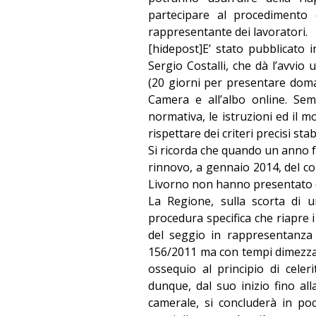
partecipare al procedimento
rappresentante dei lavoratori.
[hidepost]E’ stato pubblicato i
Sergio Costalli, che dà l’avvio 
(20 giorni per presentare doman
Camera e all’albo online. Sem
normativa, le istruzioni ed il 
rispettare dei criteri precisi sta
Si ricorda che quando un anno f
rinnovo, a gennaio 2014, del con
Livorno non hanno presentato c
La Regione, sulla scorta di u
procedura specifica che riapre 
del seggio in rappresentanza d
156/2011 ma con tempi dimezzati
ossequio al principio di celer
dunque, dal suo inizio fino al
camerale, si concluderà in po