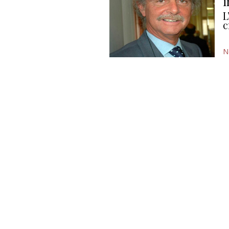
i
L
c
N