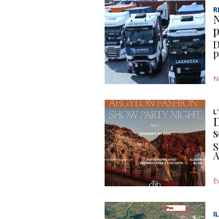
R
N
p
D
p
N
L
D
s
S
A
E
I