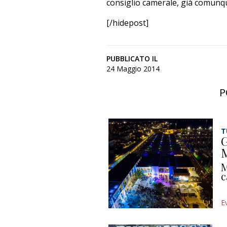
consiglio camerale, già comunqu
[/hidepost]
PUBBLICATO IL
24 Maggio 2014
P
T
G
M
M
c
E