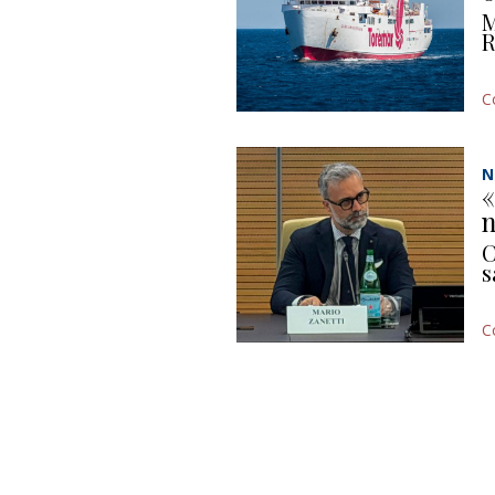
M
R
C
N
«
n
C
s
C