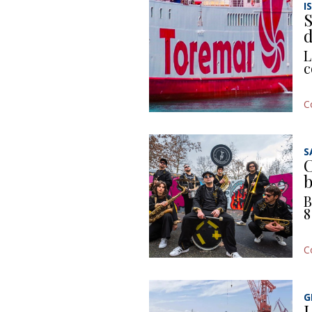
I
S
d
L
c
C
S
C
b
B
8
C
G
I