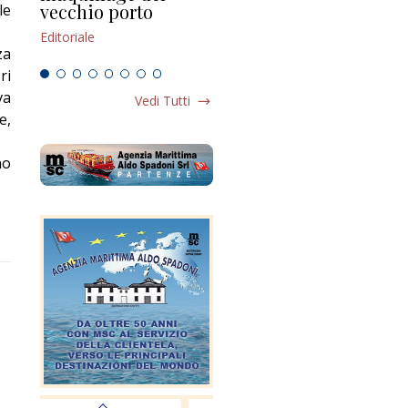
vecchio porto
scompaginato
le
Edi
Editoriale
Editoriale
za
ri
va
Vedi Tutti
e,
no