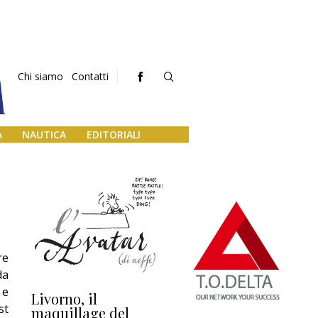
Chi siamo
Contatti
A
NAUTICA
EDITORIALI
re
da
 e
Livorno, il
L’uscita di scena di
Da
st
maquillage del
Marilli e il mosaico
gu