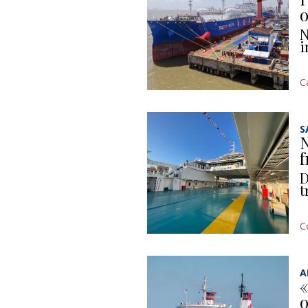
o
N
i
C
S
N
f
D
t
C
A
«
o