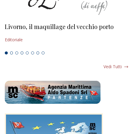
Livorno, il maquillage del vecchio porto
L
s
Editoriale
Ed
Vedi Tutti