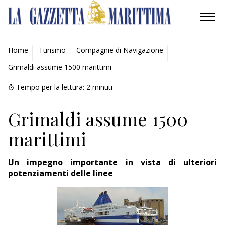
AMBIENTE
Home
Turismo
Compagnie di Navigazione
Grimaldi assume 1500 marittimi
MOBILITÀ
Tempo per la lettura:
2
minuti
INDUSTRIA
Grimaldi assume 1500
RICERCA
marittimi
ECONOMIA
Un impegno importante in vista di ulteriori
TURISMO
potenziamenti delle linee
CULTURA
NAUTICA