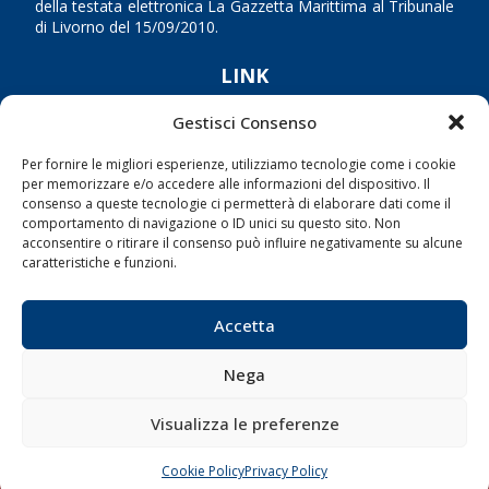
della testata elettronica La Gazzetta Marittima al Tribunale
di Livorno del 15/09/2010.
LINK
Gestisci Consenso
Shipping
Porti/Interporti
Per fornire le migliori esperienze, utilizziamo tecnologie come i cookie
per memorizzare e/o accedere alle informazioni del dispositivo. Il
Trasporti
consenso a queste tecnologie ci permetterà di elaborare dati come il
comportamento di navigazione o ID unici su questo sito. Non
Varie
acconsentire o ritirare il consenso può influire negativamente su alcune
Sostenibilità
caratteristiche e funzioni.
Compagnie di Navigazione
Blue economy
Accetta
Diporto
Nega
Chi siamo
Contatti
Visualizza le preferenze
Cookie Policy
Privacy Policy
SEGUI
CHIAMA
SCRIVI