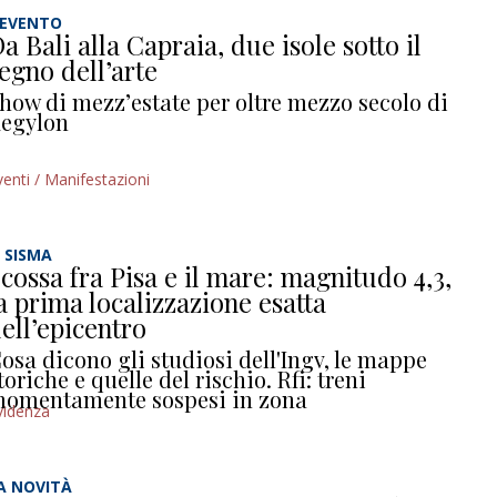
’EVENTO
a Bali alla Capraia, due isole sotto il
egno dell’arte
how di mezz’estate per oltre mezzo secolo di
egylon
venti / Manifestazioni
L SISMA
cossa fra Pisa e il mare: magnitudo 4,3,
a prima localizzazione esatta
ell’epicentro
osa dicono gli studiosi dell'Ingv, le mappe
toriche e quelle del rischio. Rfi: treni
omentamente sospesi in zona
videnza
A NOVITÀ