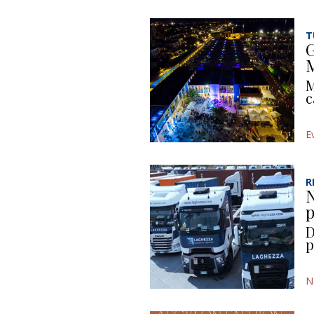
T
G
M
M
c
E
R
N
p
D
p
N