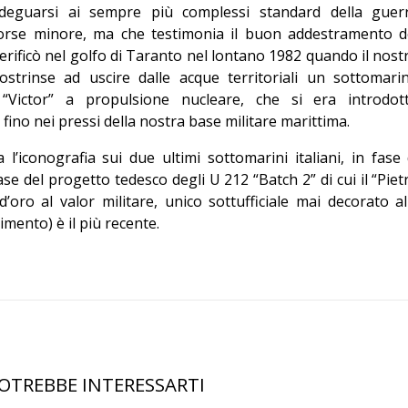
 adeguarsi ai sempre più complessi standard della guer
orse minore, ma che testimonia il buon addestramento d
verificò nel golfo di Taranto nel lontano 1982 quando il nost
costrinse ad uscire dalle acque territoriali un sottomari
 “Victor” a propulsione nucleare, che si era introdot
 fino nei pressi della nostra base militare marittima.
l’iconografia sui due ultimi sottomarini italiani, in fase 
se del progetto tedesco degli U 212 “Batch 2” di cui il “Piet
oro al valor militare, unico sottufficiale mai decorato al
imento) è il più recente.
OTREBBE INTERESSARTI