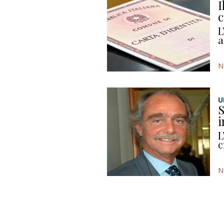
I
c
L
a
N
U
S
i
L
c
N