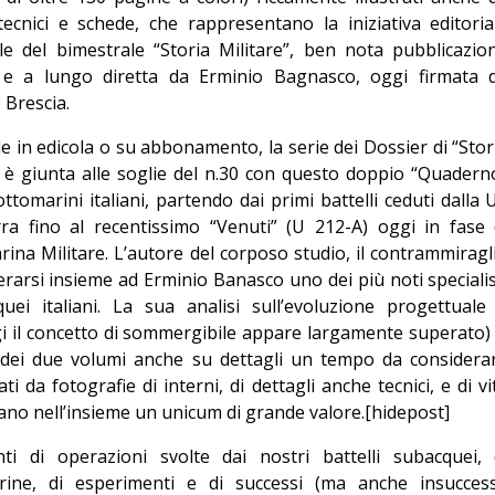
tecnici e schede, che rappresentano la iniziativa editoria
Editoriale
ale del bimestrale “Storia Militare”, ben nota pubblicazio
 e a lungo diretta da Erminio Bagnasco, oggi firmata 
 Brescia.
le in edicola o su abbonamento, la serie dei Dossier di “Stor
” è giunta alle soglie del n.30 con questo doppio “Quadern
ttomarini italiani, partendo dai primi battelli ceduti dalla 
a fino al recentissimo “Venuti” (U 212-A) oggi in fase 
rina Militare. L’autore del corposo studio, il contrammiragl
rarsi insieme ad Erminio Banasco uno dei più noti specialis
uei italiani. La sua analisi sull’evoluzione progettuale
gi il concetto di sommergibile appare largamente superato) 
 dei due volumi anche su dettagli un tempo da considera
trati da fotografie di interni, di dettagli anche tecnici, e di vi
no nell’insieme un unicum di grande valore.
[hidepost]
 di operazioni svolte dai nostri battelli subacquei, 
arine, di esperimenti e di successi (ma anche insuccess