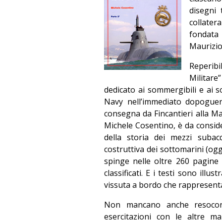
disegni 
collater
fondata
Maurizio
Reperibi
Militare
dedicato ai sommergibili e ai so
Navy nell’immediato dopoguerr
consegna da Fincantieri alla Ma
Michele Cosentino, è da conside
della storia dei mezzi subacq
costruttiva dei sottomarini (og
spinge nelle oltre 260 pagine
classificati. E i testi sono illus
vissuta a bordo che rappresenta
Non mancano anche resoconti
esercitazioni con le altre m