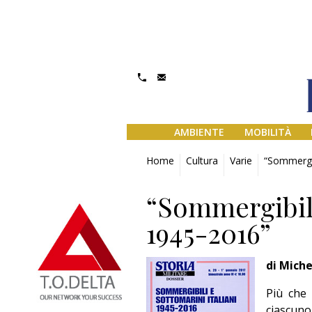
AMBIENTE
MOBILITÀ
Home
Cultura
Varie
“Sommergib
“Sommergibili
1945-2016”
di Mich
Più che 
ciascuno