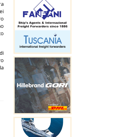
ra
ei
ro
no
to
di
ro
la