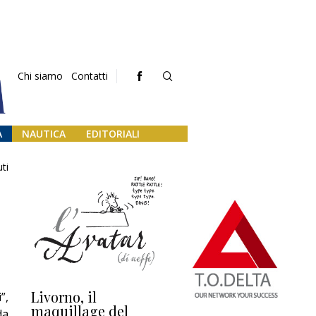
Chi siamo
Contatti
A
NAUTICA
EDITORIALI
ti
Livorno, il
L’uscita di scena di
Da
”,
maquillage del
Marilli e il mosaico
gu
da