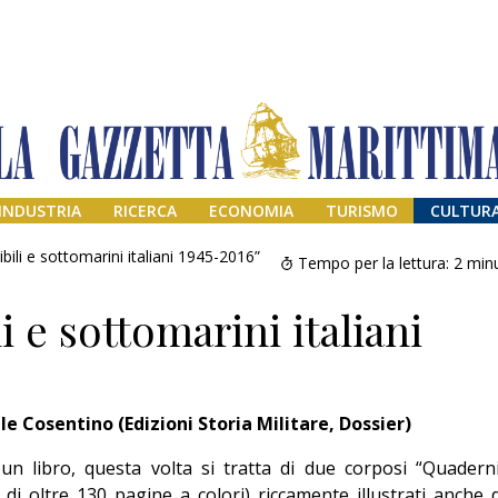
INDUSTRIA
RICERCA
ECONOMIA
TURISMO
CULTUR
ili e sottomarini italiani 1945-2016”
Tempo per la lettura:
2
minu
 e sottomarini italiani
ele Cosentino
(Edizioni Storia Militare, Dossier)
Addio amico
un libro, questa volta si tratta di due corposi “Quaderni
Giorgio
 di oltre 130 pagine a colori) riccamente illustrati anche 