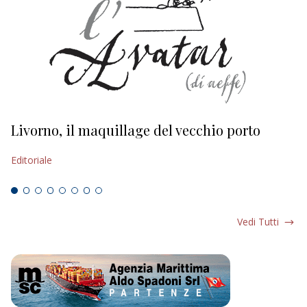
Livorno, il maquillage del vecchio porto
L
s
Editoriale
Ed
Vedi Tutti