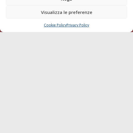
SEGUI
Visualizza le preferenze
Cookie Policy
Privacy Policy
CHIAMA
SCRIVI
© 1968 - 2026 Tutti i diritti sono riservati
Cookie Policy
Privacy Policy
Mappa del sito
born in
MaMaStudiOs