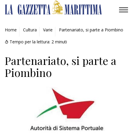
AMBIENTE
Home
Cultura
Varie
Partenariato, si parte a Piombino
MOBILITÀ
Tempo per la lettura:
2
minuti
INDUSTRIA
Partenariato, si parte a
Piombino
RICERCA
ECONOMIA
TURISMO
CULTURA
NAUTICA