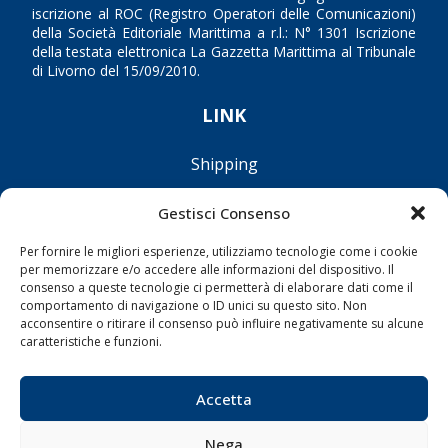
iscrizione al ROC (Registro Operatori delle Comunicazioni)
della Società Editoriale Marittima a r.l.: N° 1301 Iscrizione
della testata elettronica La Gazzetta Marittima al Tribunale
di Livorno del 15/09/2010.
LINK
Shipping
Porti/Interporti
Gestisci Consenso
Trasporti
Per fornire le migliori esperienze, utilizziamo tecnologie come i cookie
Varie
per memorizzare e/o accedere alle informazioni del dispositivo. Il
Sostenibilità
consenso a queste tecnologie ci permetterà di elaborare dati come il
comportamento di navigazione o ID unici su questo sito. Non
Compagnie di Navigazione
acconsentire o ritirare il consenso può influire negativamente su alcune
caratteristiche e funzioni.
Blue economy
Diporto
Accetta
Chi siamo
Contatti
Nega