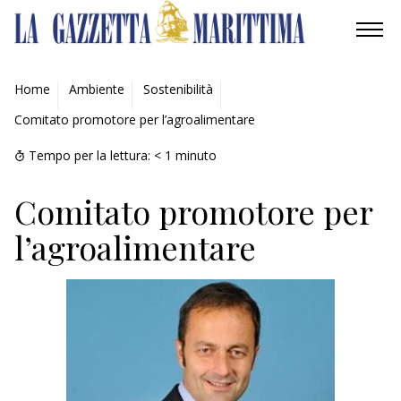
AMBIENTE
Home
Ambiente
Sostenibilità
Comitato promotore per l’agroalimentare
MOBILITÀ
Tempo per la lettura:
< 1
minuto
INDUSTRIA
Comitato promotore per
RICERCA
l’agroalimentare
ECONOMIA
TURISMO
CULTURA
NAUTICA