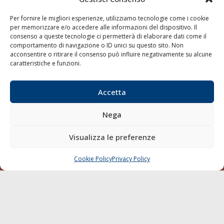
LINK
Per fornire le migliori esperienze, utilizziamo tecnologie come i cookie
per memorizzare e/o accedere alle informazioni del dispositivo. Il
Shipping
consenso a queste tecnologie ci permetterà di elaborare dati come il
Porti/Interporti
comportamento di navigazione o ID unici su questo sito. Non
acconsentire o ritirare il consenso può influire negativamente su alcune
Trasporti
caratteristiche e funzioni.
Varie
Sostenibilità
Accetta
Compagnie di Navigazione
Nega
Blue economy
Diporto
Visualizza le preferenze
Chi siamo
Cookie Policy
Privacy Policy
CHIAMA
SCRIVI
Contatti
SEGUI