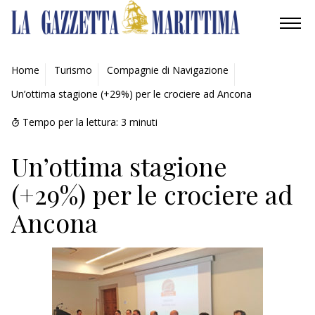
AMBIENTE
Home
Turismo
Compagnie di Navigazione
Un’ottima stagione (+29%) per le crociere ad Ancona
MOBILITÀ
Tempo per la lettura:
3
minuti
INDUSTRIA
Un’ottima stagione
RICERCA
(+29%) per le crociere ad
ECONOMIA
Ancona
TURISMO
CULTURA
NAUTICA