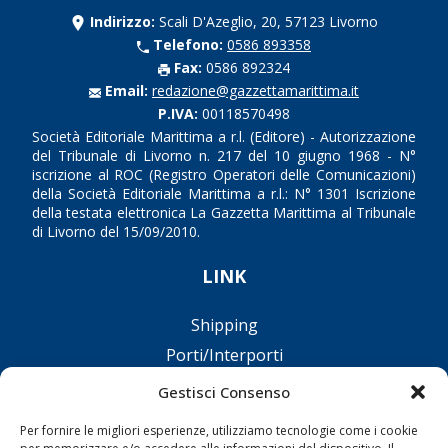
Indirizzo:
Scali D'Azeglio, 20, 57123 Livorno
Telefono:
0586 893358
Fax:
0586 892324
Email:
redazione@gazzettamarittima.it
P.IVA:
00118570498
Società Editoriale Marittima a r.l. (Editore) - Autorizzazione
del Tribunale di Livorno n. 217 del 10 giugno 1968 - N°
iscrizione al ROC (Registro Operatori delle Comunicazioni)
della Società Editoriale Marittima a r.l.: N° 1301 Iscrizione
della testata elettronica La Gazzetta Marittima al Tribunale
di Livorno del 15/09/2010.
LINK
Shipping
Porti/Interporti
Trasporti
Gestisci Consenso
Varie
Per fornire le migliori esperienze, utilizziamo tecnologie come i cookie
Sostenibilità