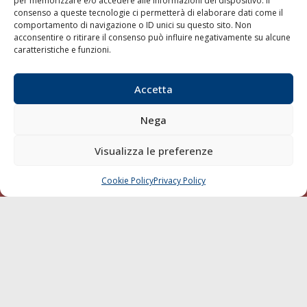
per memorizzare e/o accedere alle informazioni del dispositivo. Il
consenso a queste tecnologie ci permetterà di elaborare dati come il
Compagnie di Navigazione
comportamento di navigazione o ID unici su questo sito. Non
acconsentire o ritirare il consenso può influire negativamente su alcune
Blue economy
caratteristiche e funzioni.
Diporto
Chi siamo
Accetta
Contatti
Nega
SEGUI
Visualizza le preferenze
Cookie Policy
Privacy Policy
CHIAMA
SCRIVI
© 1968 - 2026 Tutti i diritti sono riservati
Cookie Policy
Privacy Policy
Mappa del sito
born in
MaMaStudiOs