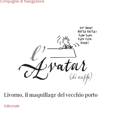
Compagnie di Navigazione
Livorno, il maquillage del vecchio porto
L
s
Editoriale
Ed