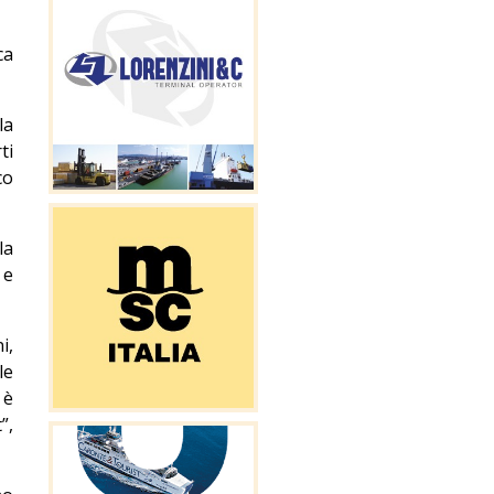
ca
la
ti
co
la
 e
i,
le
 è
”,