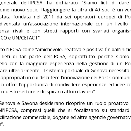
nerale dell’IPCSA, ha dichiarato: “Siamo lieti di dare 
me nuovo socio. Raggiungere la cifra di 40 soci è un ve
stata fondata nel 2011 da sei operatori europei di Po
ventata un’associazione internazionale con un livello 
za rivali e con stretti rapporti con svariati organis
 WCO e UN/CEFACT”.
o l’IPCSA come “amichevole, reattiva e positiva fin dall’inizio
ieti di far parte dell’IPCSA, soprattutto perché siamo 
quello con la maggiore esperienza nella gestione di un Po
re ulteriormente, il sistema portuale di Genova necessita 
ppropriati in cui discutere l’innovazione dei Port Communi
 ci offre l’opportunità di condividere esperienze ed idee c
 questo settore e di ispirarci al loro lavoro”.
i Genova e Savona desiderano ricoprire un ruolo proattivo 
ell’IPCSA, compresi quelli che si focalizzano su standard
acilitazione commerciale, dogane ed altre agenzie governativ
”.