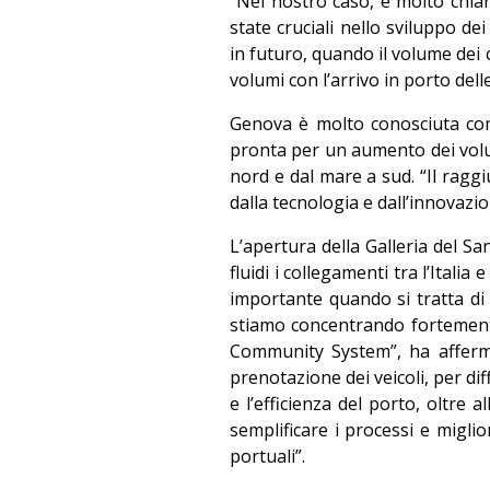
“Nel nostro caso, è molto chiar
state cruciali nello sviluppo d
in futuro, quando il volume dei 
volumi con l’arrivo in porto del
Genova è molto conosciuta com
pronta per un aumento dei volum
nord e dal mare a sud. “Il ragg
dalla tecnologia e dall’innovazi
L’apertura della Galleria del Sa
fluidi i collegamenti tra l’Italia
importante quando si tratta di s
stiamo concentrando fortement
Community System”, ha afferma
prenotazione dei veicoli, per diffo
e l’efficienza del porto, oltre 
semplificare i processi e miglio
portuali”.