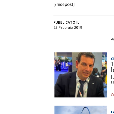
[/hidepost]
PUBBLICATO IL
23 Febbraio 2019
P
C
T
b
L
n
C
L