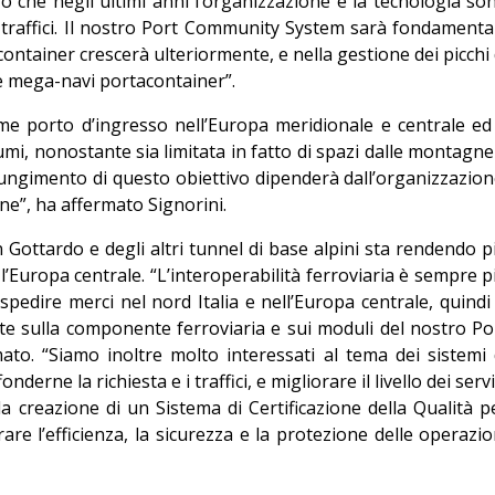
o che negli ultimi anni l’organizzazione e la tecnologia so
ei traffici. Il nostro Port Community System sarà fondamenta
container crescerà ulteriormente, e nella gestione dei picchi 
le mega-navi portacontainer”.
e porto d’ingresso nell’Europa meridionale e centrale ed
i, nonostante sia limitata in fatto di spazi dalle montagne
iungimento di questo obiettivo dipenderà dall’organizzazion
one”, ha affermato Signorini.
n Gottardo e degli altri tunnel di base alpini sta rendendo p
 e l’Europa centrale. “L’interoperabilità ferroviaria è sempre p
pedire merci nel nord Italia e nell’Europa centrale, quindi 
e sulla componente ferroviaria e sui moduli del nostro Po
to. “Siamo inoltre molto interessati al tema dei sistemi 
nderne la richiesta e i traffici, e migliorare il livello dei servi
alla creazione di un Sistema di Certificazione della Qualità p
rare l’efficienza, la sicurezza e la protezione delle operazio