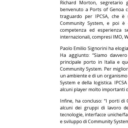
Richard Morton, segretario ge
benvenuto a Ports of Genoa co
traguardo per IPCSA, che è 
Community System, e poi è di
competenza ed esperienza sen
internazionali, compresi IMO,
Paolo Emilio Signorini ha elogiat
Ha aggiunto: “Siamo davvero l
principale porto in Italia e 
Community System. Per migliora
un ambiente e di un organismo a
System e della logistica. IPCSA
alcuni player molto importanti di
Infine, ha concluso: “I porti d
alcuni dei gruppi di lavoro d
tecnologie, interfacce uniche/f
e sviluppo di Community System