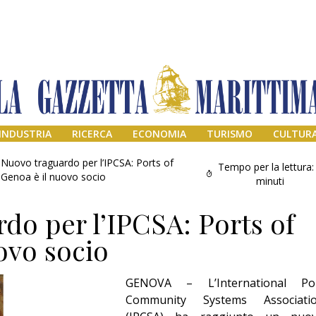
INDUSTRIA
RICERCA
ECONOMIA
TURISMO
CULTUR
Nuovo traguardo per l’IPCSA: Ports of
Tempo per la lettura:
Genoa è il nuovo socio
minuti
do per l’IPCSA: Ports of
ovo socio
GENOVA – L’International Po
Addio amico
Community Systems Associati
Giorgio