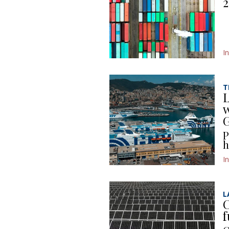
2
I
T
L
w
P
h
I
L
C
f