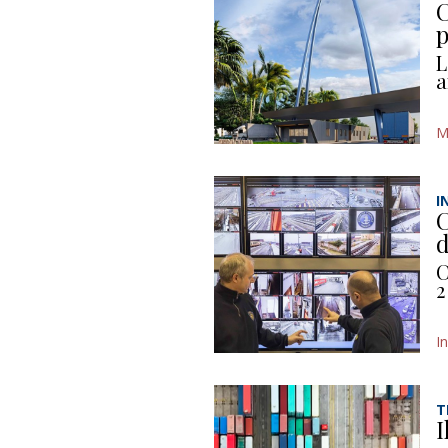
C
p
L
a
M
I
C
d
C
2
I
T
I