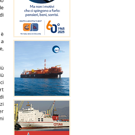
no
le
di
 è
 a
e,
iù
iù
ci
rt
di
zi
er
ni