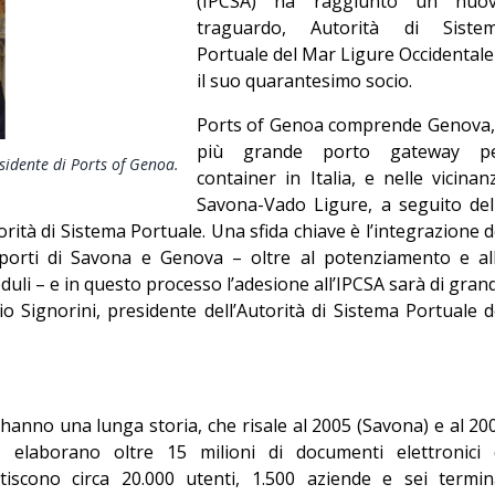
(IPCSA) ha raggiunto un nuo
Editoriale
traguardo, Autorità di Siste
Portuale del Mar Ligure Occidentale
il suo quarantesimo socio.
Ports of Genoa comprende Genova, 
più grande porto gateway p
esidente di Ports of Genoa.
container in Italia, e nelle vicinan
Savona-Vado Ligure, a seguito del
rità di Sistema Portuale. Una sfida chiave è l’integrazione d
orti di Savona e Genova – oltre al potenziamento e al
uli – e in questo processo l’adesione all’IPCSA sarà di gran
o Signorini, presidente dell’Autorità di Sistema Portuale d
anno una lunga storia, che risale al 2005 (Savona) e al 20
 elaborano oltre 15 milioni di documenti elettronici 
tiscono circa 20.000 utenti, 1.500 aziende e sei termin