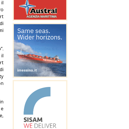
il
ro
rt
di
mi
”.
il
rt
di
ty
on
in
 e
e,