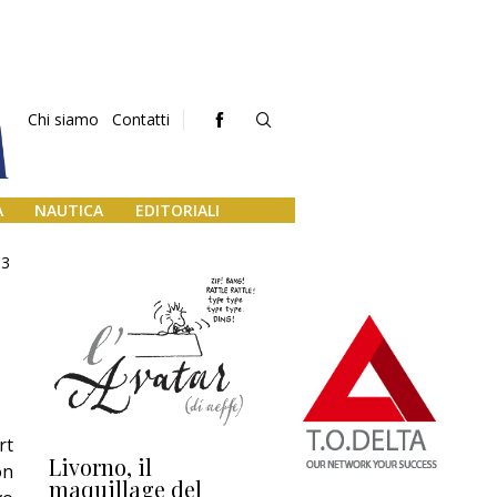
Chi siamo
Contatti
A
NAUTICA
EDITORIALI
3
rt
Livorno, il
L’uscita di scena di
Da
on
maquillage del
Marilli e il mosaico
gu