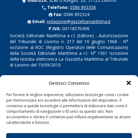
Indirizzo:
Scali D'Azeglio, 20, 57123 Livorno
Telefono:
0586 893358
Fax:
0586 892324
Email:
redazione@gazzettamarittima.it
P.IVA:
00118570498
Società Editoriale Marittima a r.l. (Editore) - Autorizzazione
del Tribunale di Livorno n. 217 del 10 giugno 1968 - N°
iscrizione al ROC (Registro Operatori delle Comunicazioni)
della Società Editoriale Marittima a r.l.: N° 1301 Iscrizione
della testata elettronica La Gazzetta Marittima al Tribunale
di Livorno del 15/09/2010.
LINK
Gestisci Consenso
Shipping
Per fornire le migliori esperienze, utilizziamo tecnologie come i cookie
per memorizzare e/o accedere alle informazioni del dispositivo. Il
Porti/Interporti
consenso a queste tecnologie ci permetterà di elaborare dati come il
comportamento di navigazione o ID unici su questo sito. Non
Trasporti
acconsentire o ritirare il consenso può influire negativamente su alcune
Varie
caratteristiche e funzioni.
Sostenibilità