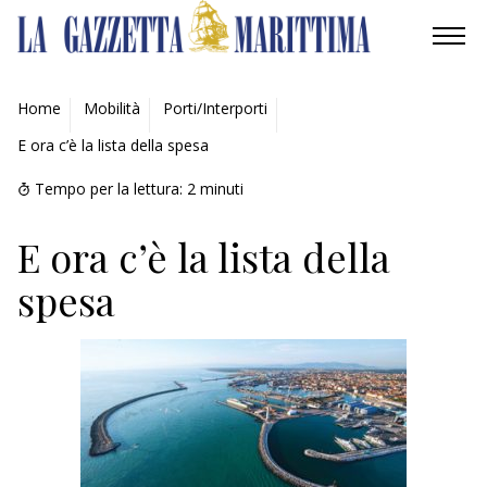
AMBIENTE
Home
Mobilità
Porti/Interporti
E ora c’è la lista della spesa
MOBILITÀ
Tempo per la lettura:
2
minuti
INDUSTRIA
E ora c’è la lista della
RICERCA
spesa
ECONOMIA
TURISMO
CULTURA
NAUTICA