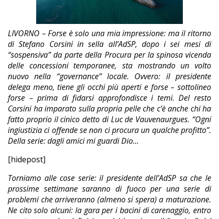
EDITORIALI
LIVORNO – Forse è solo una mia impressione: ma il ritorno
di Stefano Corsini in sella all’AdSP, dopo i sei mesi di
“sospensiva” da parte della Procura per la spinosa vicenda
delle concessioni temporanee, sta mostrando un volto
nuovo nella “governance” locale. Ovvero: il presidente
delega meno, tiene gli occhi più aperti e forse – sottolineo
forse – prima di fidarsi approfondisce i temi. Del resto
Corsini ha imparato sulla propria pelle che c’è anche chi ha
fatto proprio il cinico detto di Luc de Vauvenaurgues. “Ogni
ingiustizia ci offende se non ci procura un qualche profitto”.
Della serie: dagli amici mi guardi Dio…
[hidepost]
Torniamo alle cose serie: il presidente dell’AdSP sa che le
prossime settimane saranno di fuoco per una serie di
problemi che arriveranno (almeno si spera) a maturazione.
Ne cito solo alcuni: la gara per i bacini di carenaggio, entro