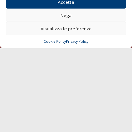
Compagnie di Navigazione
Accetta
Blue economy
Nega
Diporto
Chi siamo
Visualizza le preferenze
Contatti
Cookie Policy
Privacy Policy
CHIAMA
SCRIVI
SEGUI
© 1968 - 2026 Tutti i diritti sono riservati
Cookie Policy
Privacy Policy
Mappa del sito
born in
MaMaStudiOs