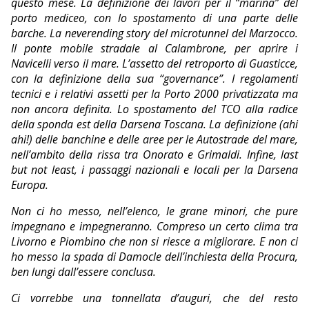
questo mese. La definizione dei lavori per il “marina” del
porto mediceo, con lo spostamento di una parte delle
barche. La neverending story del microtunnel del Marzocco.
Il ponte mobile stradale al Calambrone, per aprire i
Navicelli verso il mare. L’assetto del retroporto di Guasticce,
con la definizione della sua “governance”. I regolamenti
tecnici e i relativi assetti per la Porto 2000 privatizzata ma
non ancora definita. Lo spostamento del TCO alla radice
della sponda est della Darsena Toscana. La definizione (ahi
ahi!) delle banchine e delle aree per le Autostrade del mare,
nell’ambito della rissa tra Onorato e Grimaldi. Infine, last
but not least, i passaggi nazionali e locali per la Darsena
Europa.
Non ci ho messo, nell’elenco, le grane minori, che pure
impegnano e impegneranno. Compreso un certo clima tra
Livorno e Piombino che non si riesce a migliorare. E non ci
ho messo la spada di Damocle dell’inchiesta della Procura,
ben lungi dall’essere conclusa.
Ci vorrebbe una tonnellata d’auguri, che del resto