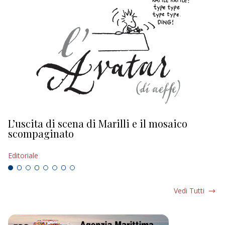
L’uscita di scena di Marilli e il mosaico
D
scompaginato
Ed
Editoriale
Vedi Tutti