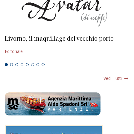
Livorno, il maquillage del vecchio porto
L
s
Editoriale
Ed
Vedi Tutti