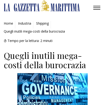
AMBIENTE
Home
Industria
Shipping
Quegli inutili mega-costi della burocrazia
MOBILITÀ
Tempo per la lettura:
2
minuti
INDUSTRIA
Quegli inutili mega-
RICERCA
costi della burocrazia
ECONOMIA
TURISMO
CULTURA
NAUTICA