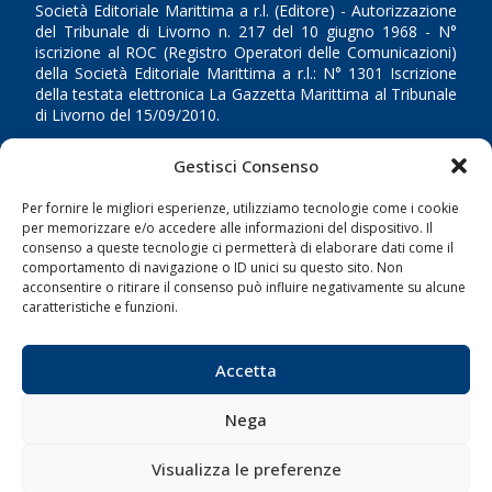
Società Editoriale Marittima a r.l. (Editore) - Autorizzazione
del Tribunale di Livorno n. 217 del 10 giugno 1968 - N°
iscrizione al ROC (Registro Operatori delle Comunicazioni)
della Società Editoriale Marittima a r.l.: N° 1301 Iscrizione
della testata elettronica La Gazzetta Marittima al Tribunale
di Livorno del 15/09/2010.
LINK
Gestisci Consenso
Per fornire le migliori esperienze, utilizziamo tecnologie come i cookie
Shipping
per memorizzare e/o accedere alle informazioni del dispositivo. Il
consenso a queste tecnologie ci permetterà di elaborare dati come il
Porti/Interporti
comportamento di navigazione o ID unici su questo sito. Non
Trasporti
acconsentire o ritirare il consenso può influire negativamente su alcune
caratteristiche e funzioni.
Varie
Sostenibilità
Accetta
Compagnie di Navigazione
Blue economy
Nega
Diporto
Visualizza le preferenze
Chi siamo