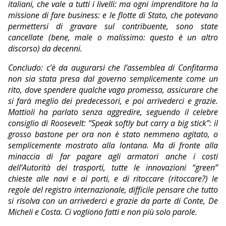
italiani, che vale a tutti i livelli: ma ogni imprenditore ha la
missione di fare business: e le flotte di Stato, che potevano
permettersi di gravare sul contribuente, sono state
cancellate (bene, male o malissimo: questo è un altro
discorso) da decenni.
Concludo: c’è da augurarsi che l’assemblea di Confitarma
non sia stata presa dal governo semplicemente come un
rito, dove spendere qualche vaga promessa, assicurare che
si farà meglio dei predecessori, e poi arrivederci e grazie.
Mattioli ha parlato senza aggredire, seguendo il celebre
consiglio di Roosevelt: “Speak softly but carry a big stick”: il
grosso bastone per ora non è stato nemmeno agitato, o
semplicemente mostrato alla lontana. Ma di fronte alla
minaccia di far pagare agli armatori anche i costi
dell’Autorità dei trasporti, tutte le innovazioni “green”
chieste alle navi e ai porti, e di ritoccare (ritoccare?) le
regole del registro internazionale, difficile pensare che tutto
si risolva con un arrivederci e grazie da parte di Conte, De
Micheli e Costa. Ci vogliono fatti e non più solo parole.