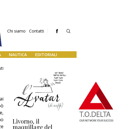
Chi siamo
Contatti
A
NAUTICA
EDITORIALI
ti
ai
pò
e,
mo
Livorno, il
L’uscita di scena di
Da
maquillage del
Marilli e il mosaico
gu
ze