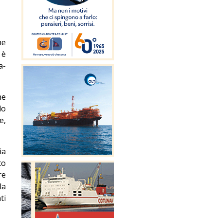
he
 è
a-
he
do
e,
ia
to
re
la
ti