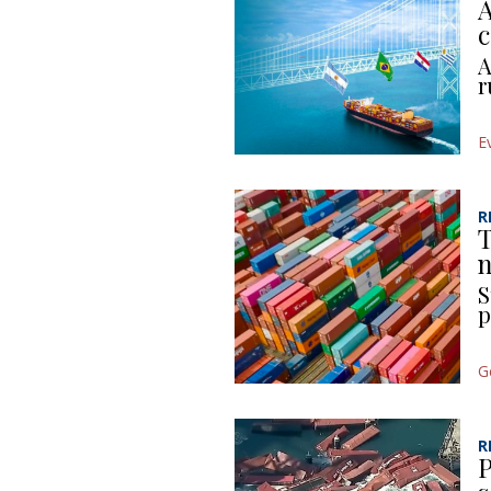
A
c
A
r
E
R
T
n
S
p
G
R
P