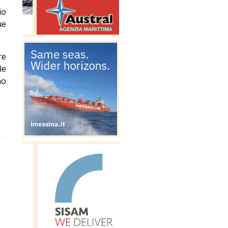
io
ue
re
le
no