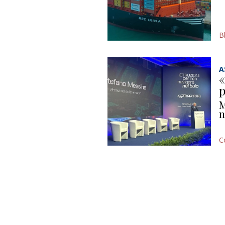
B
A
«
p
M
n
C