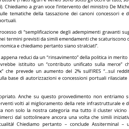
i). Chiediamo a gran voce l’intervento del ministro De Miche
ulle tematiche della tassazione dei canoni concessori e d
ortuali.
ocesso di “semplificazione degli adempimenti gravanti sug
i termini previsti da simili emendamenti che scaturiscono 
onomica e chiediamo pertanto siano stralciati”.
appena reduci da un “rinsavimento” della politica in merito 
rebbe istituito un “contributo unificato sulla merce” c
x” che prevede un aumento del 2% sull’IRES “…sul reddi
ulla base di autorizzazioni e concessioni portuali rilasciate 
propriato. Anche su questo provvedimento non entriamo s
erventi volti al miglioramento della rete infrastrutturale e d
a non solo la nostra categoria ma tutto il cluster vicino 
rci dal sottolineare ancora una volta che simili iniziati
rtualità! Chiediamo pertanto – conclude Assiterminal – 