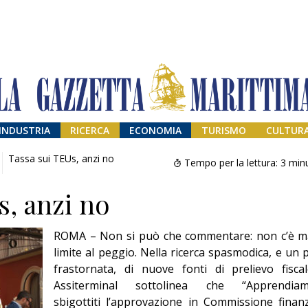
INDUSTRIA
RICERCA
ECONOMIA
TURISMO
CULTUR
Tassa sui TEUs, anzi no
Tempo per la lettura:
3
minu
s, anzi no
ROMA – Non si può che commentare: non c’è m
limite al peggio. Nella ricerca spasmodica, e un 
frastornata, di nuove fonti di prelievo fiscal
Assiterminal sottolinea che “Apprendia
Addio amico
Giorgio
sbigottiti l’approvazione in Commissione finan