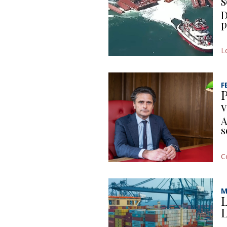
s
D
p
L
F
P
v
A
s
C
M
L
L