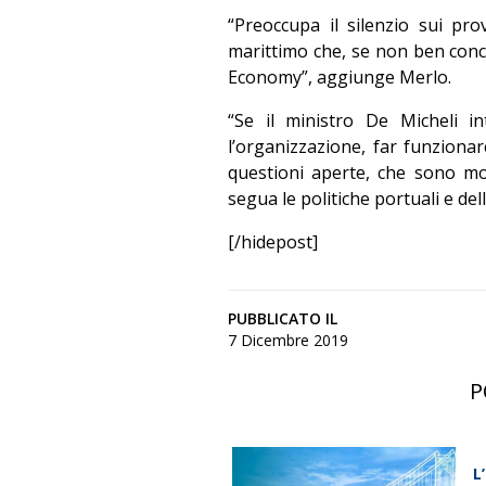
“Preoccupa il silenzio sui pr
marittimo che, se non ben conce
Economy”, aggiunge Merlo.
“Se il ministro De Micheli i
l’organizzazione, far funziona
questioni aperte, che sono m
segua le politiche portuali e del
[/hidepost]
PUBBLICATO IL
7 Dicembre 2019
P
L