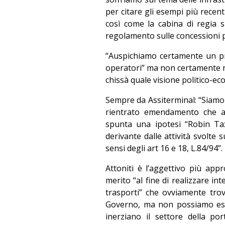
per citare gli esempi più recent
così come la cabina di regia s
regolamento sulle concessioni p
“Auspichiamo certamente un pr
operatori” ma non certamente ne
chissà quale visione politico-ec
Sempre da Assiterminal: “Siamo 
rientrato emendamento che av
spunta una ipotesi “Robin Ta
derivante dalle attività svolte s
sensi degli art 16 e 18, L.84/94”.
Attoniti è l’aggettivo più ap
merito “al fine di realizzare int
trasporti” che ovviamente trov
Governo, ma non possiamo esime
inerziano il settore della po