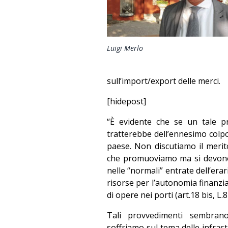
Luigi Merlo
sull’import/export delle merci.
[hidepost]
“È evidente che se un tale p
tratterebbe dell’ennesimo colpo 
paese. Non discutiamo il merit
che promuoviamo ma si devono ri
nelle “normali” entrate dell’erar
risorse per l’autonomia finanzia
di opere nei porti (art.18 bis, L
Tali provvedimenti sembrano
soffriamo sul tema delle infrastru