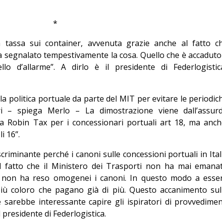
*
a tassa sui container, avvenuta grazie anche al fatto c
a segnalato tempestivamente la cosa. Quello che è accaduto
 d’allarme”. A dirlo è il presidente di Federlogistic
a politica portuale da parte del MIT per evitare le periodic
teri – spiega Merlo – La dimostrazione viene dall’assur
a Robin Tax per i concessionari portuali art 18, ma anch
i 16”.
criminante perché i canoni sulle concessioni portuali in Ital
 fatto che il Ministero dei Trasporti non ha mai emana
 non ha reso omogenei i canoni. In questo modo a esse
più coloro che pagano già di più. Questo accanimento sul
 sarebbe interessante capire gli ispiratori di provvedimen
 presidente di Federlogistica.