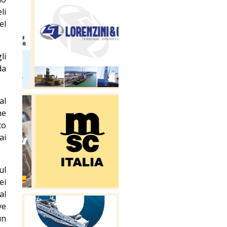
li
el
li
da
al
he
to
ai
ul
ei
al
ve
un