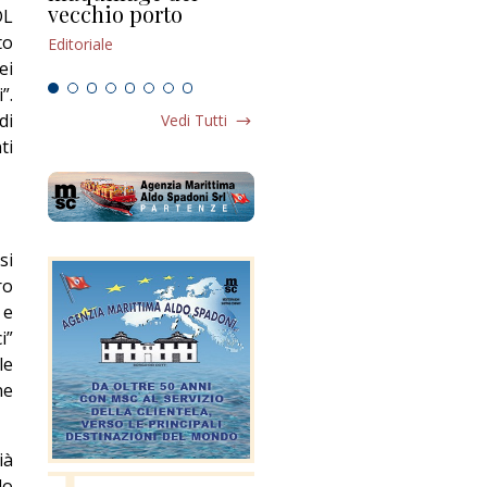
vecchio porto
scompaginato
DL
Edi
to
Editoriale
Editoriale
ei
”.
di
Vedi Tutti
ti
si
ro
 e
i”
le
ne
ià
lo