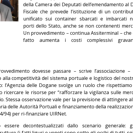
della Camera dei Deputati dell’emendamento al 
Editoriale
Fiscale che prevede l’istituzione di un contribu
unificato sui container sbarcati e imbarcati n
porti dello Stato, anche se non contenenti merci
Un provvedimento – continua Assiterminal – che 
fatto aumenta i costi complessivi gravan
rovvedimento dovesse passare – scrive l’associazione – 
alla competitività del sistema portuale e logistico del nost
o: l’Agenzia delle Dogane svolge un ruolo che rispettiamo
cercare le risorse per “rafforzare la vigilanza sulle merc
io. Stessa osservazione vale per la previsione di attingere al
ria delle Autorità Portuali e finanziamento della realizzazio
.84/94) per ri-finanziare UIRNet.
 essere decontestualizzati dallo scenario generale: g
tture (i fatti liguri e veneti sono sotto gli occhi di tutti, so