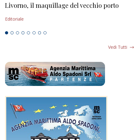
Livorno, il maquillage del vecchio porto
L
s
Editoriale
Ed
Vedi Tutti