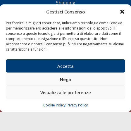
Shipping
Porti/Interporti
Gestisci Consenso
Trasporti
Per fornire le migliori esperienze, utilizziamo tecnologie come i cookie
Varie
per memorizzare e/o accedere alle informazioni del dispositivo. Il
consenso a queste tecnologie ci permetterà di elaborare dati come il
Sostenibilità
comportamento di navigazione o ID unici su questo sito. Non
acconsentire o ritirare il consenso può influire negativamente su alcune
Compagnie di Navigazione
caratteristiche e funzioni.
Blue economy
Diporto
Accetta
Chi siamo
Nega
Contatti
Visualizza le preferenze
SEGUI
Cookie Policy
Privacy Policy
CHIAMA
SCRIVI