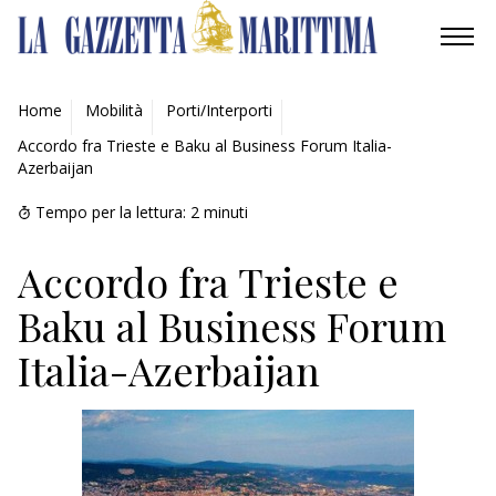
AMBIENTE
Home
Mobilità
Porti/Interporti
Accordo fra Trieste e Baku al Business Forum Italia-
MOBILITÀ
Azerbaijan
INDUSTRIA
Tempo per la lettura:
2
minuti
RICERCA
Accordo fra Trieste e
Baku al Business Forum
ECONOMIA
Italia-Azerbaijan
TURISMO
CULTURA
NAUTICA