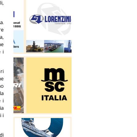
i,
a.
re
a,
ne
 i
ri
he
no
la
 i
ia
 i
di