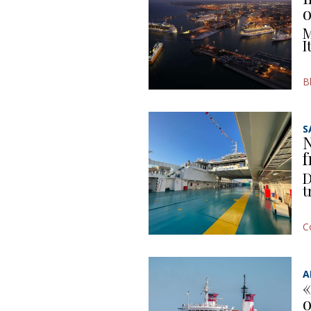
o
M
I
B
S
N
f
D
t
C
A
«
o