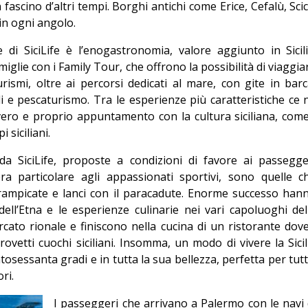
ascino d’altri tempi. Borghi antichi come Erice, Cefalù, Scicl
 in ogni angolo.
 di SiciLife è l’enogastronomia, valore aggiunto in Sicili
iglie con i Family Tour, che offrono la possibilità di viaggia
rismi, oltre ai percorsi dedicati al mare, con gite in barc
i e pescaturismo. Tra le esperienze più caratteristiche ce 
ero e proprio appuntamento con la cultura siciliana, come
 siciliani.
da SiciLife, proposte a condizioni di favore ai passegge
ra particolare agli appassionati sportivi, sono quelle c
ampicate e lanci con il paracadute. Enorme successo han
dell’Etna e le esperienze culinarie nei vari capoluoghi del
cato rionale e finiscono nella cucina di un ristorante dove
ovetti cuochi siciliani. Insomma, un modo di vivere la Sicil
ntosessanta gradi e in tutta la sua bellezza, perfetta per tutti
ori.
I passeggeri che arrivano a Palermo con le navi 