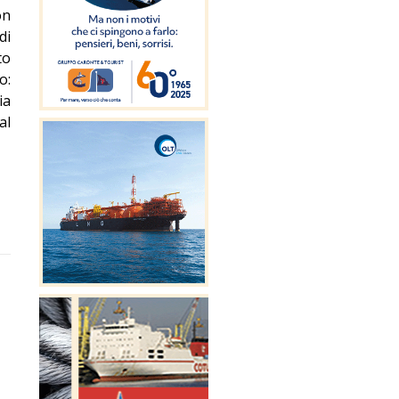
on
di
to
o:
ia
al