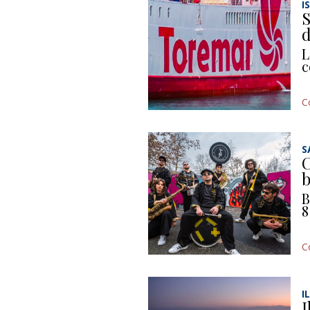
I
S
d
L
c
C
S
C
b
B
8
C
I
I