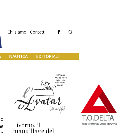
Chi siamo
Contatti
A
NAUTICA
EDITORIALI
lo
Livorno, il
L’uscita di scena di
Da
he
maquillage del
Marilli e il mosaico
gu