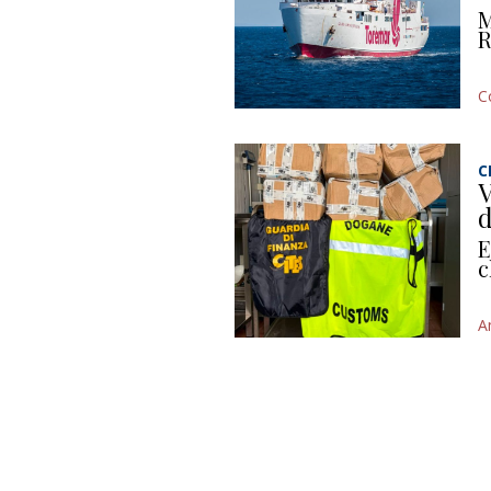
M
R
C
C
V
d
E
c
A