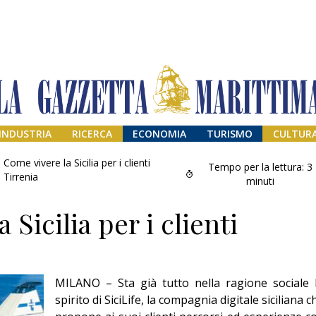
INDUSTRIA
RICERCA
ECONOMIA
TURISMO
CULTUR
Come vivere la Sicilia per i clienti
Tempo per la lettura:
3
Tirrenia
minuti
 Sicilia per i clienti
MILANO – Sta già tutto nella ragione sociale 
Addio amico
spirito di SiciLife, la compagnia digitale siciliana c
Giorgio