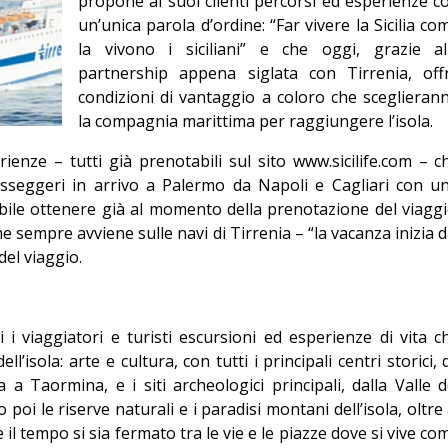
propone ai suoi clienti percorsi ed esperienze c
Editoriale
un’unica parola d’ordine: “Far vivere la Sicilia co
la vivono i siciliani” e che oggi, grazie al
partnership appena siglata con Tirrenia, off
condizioni di vantaggio a coloro che sceglieran
la compagnia marittima per raggiungere l’isola.
enze – tutti già prenotabili sul sito www.sicilife.com – c
passeggeri in arrivo a Palermo da Napoli e Cagliari con u
bile ottenere già al momento della prenotazione del viaggi
sempre avviene sulle navi di Tirrenia – “la vacanza inizia d
del viaggio.
ti i viaggiatori e turisti escursioni ed esperienze di vita c
ell’isola: arte e cultura, con tutti i principali centri storici, 
a Taormina, e i siti archeologici principali, dalla Valle d
i le riserve naturali e i paradisi montani dell’isola, oltre 
il tempo si sia fermato tra le vie e le piazze dove si vive co