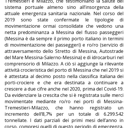
Tremestieri e Milazzo, che testimoniano la salute del
sistema portuale almeno sino all’insorgenza della
attuale emergenza sanitaria nazionale. Nel corso del
2019 sono state confermate le tipologie di
movimentazione ormai consolidate che vedono una
netta predominanza a Messina del flusso passeggeri
(Messina è da sempre il primo porto italiano in termini
di movimentazione dei passeggeri) e ro/ro (servizio di
attraversamento dello Stretto di Messina, Autostrade
del Mare Messina-Salerno-Messina) e di idrocarburi nel
comprensorio di Milazzo. A ciò si aggiunge la rilevante
attività crocieristica del porto di Messina che nel 2019 si
è attestata al decimo posto nella classifica italiana dei
porti-crociere e che era destinata a continuare a
crescere a due cifre anche nel 2020, prima del Covid-19.
Da evidenziare la crescita che si è registrata sulle merci
movimentate mediante ro/ro nei porti di Messina-
Tremestieri-Milazzo, che hanno registrato un
incremento dell’8,7% per un totale di 6.299.542
tonnellate. I dati parziali dei primi mesi dell’anno in
corso, compresi quelli di questo periodo di emergenza,