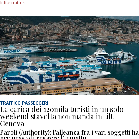
Infrastrutture
TRAFFICO PASSEGGERI
La carica dei 120mila turisti in un solo
weekend stavolta non manda in tilt
Genova
Paroli (Authority): l’alleanza fra i vari soggetti ha
permesso di reggere l’impatto