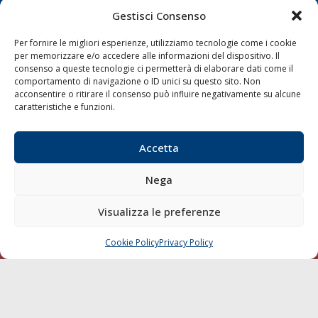
Trasporti
Gestisci Consenso
Varie
Per fornire le migliori esperienze, utilizziamo tecnologie come i cookie
Sostenibilità
per memorizzare e/o accedere alle informazioni del dispositivo. Il
Compagnie di Navigazione
consenso a queste tecnologie ci permetterà di elaborare dati come il
comportamento di navigazione o ID unici su questo sito. Non
Blue economy
acconsentire o ritirare il consenso può influire negativamente su alcune
caratteristiche e funzioni.
Diporto
Chi siamo
Accetta
Contatti
Nega
SEGUI
Visualizza le preferenze
Cookie Policy
Privacy Policy
CHIAMA
SCRIVI
© 1968 - 2026 Tutti i diritti sono riservati