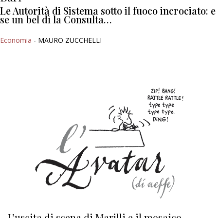
Le Autorità di Sistema sotto il fuoco incrociato: e
se un bel dì la Consulta…
Economia
- MAURO ZUCCHELLI
L’uscita di scena di Marilli e il mosaico
D