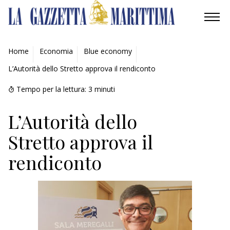
AMBIENTE
Home
Economia
Blue economy
L’Autorità dello Stretto approva il rendiconto
MOBILITÀ
Tempo per la lettura:
3
minuti
INDUSTRIA
L’Autorità dello
RICERCA
Stretto approva il
ECONOMIA
rendiconto
TURISMO
CULTURA
NAUTICA