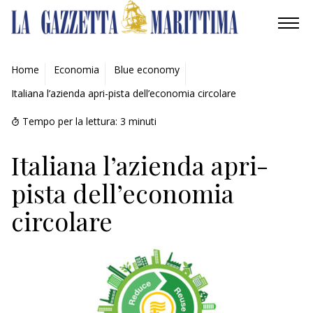
AMBIENTE
Home
Economia
Blue economy
Italiana l’azienda apri-pista dell’economia circolare
MOBILITÀ
Tempo per la lettura:
3
minuti
INDUSTRIA
Italiana l’azienda apri-
RICERCA
pista dell’economia
ECONOMIA
circolare
TURISMO
CULTURA
NAUTICA