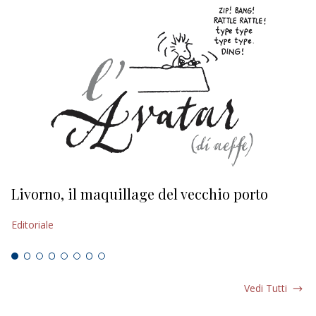
Livorno, il maquillage del vecchio porto
L
s
Editoriale
Ed
Vedi Tutti