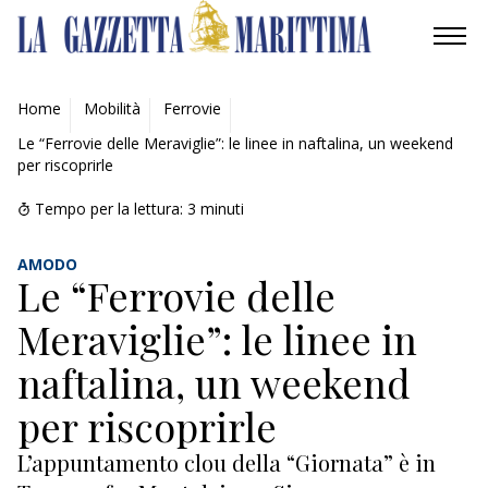
AMBIENTE
Home
Mobilità
Ferrovie
Le “Ferrovie delle Meraviglie”: le linee in naftalina, un weekend
MOBILITÀ
per riscoprirle
INDUSTRIA
Tempo per la lettura:
3
minuti
RICERCA
AMODO
Le “Ferrovie delle
ECONOMIA
Meraviglie”: le linee in
TURISMO
naftalina, un weekend
per riscoprirle
CROCIERE / TRAGHETTI
L’appuntamento clou della “Giornata” è in
COMPAGNIE DI NAVIGAZIONE