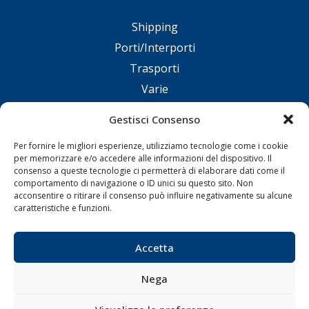
Shipping
Porti/Interporti
Trasporti
Varie
Sostenibilità
Gestisci Consenso
Compagnie di Navigazione
Per fornire le migliori esperienze, utilizziamo tecnologie come i cookie
Blue economy
per memorizzare e/o accedere alle informazioni del dispositivo. Il
Diporto
consenso a queste tecnologie ci permetterà di elaborare dati come il
comportamento di navigazione o ID unici su questo sito. Non
Chi siamo
acconsentire o ritirare il consenso può influire negativamente su alcune
caratteristiche e funzioni.
Contatti
Accetta
SEGUI
Nega