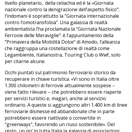
livello planetario, della celiachia ed è la «Giornata
nazionale contro la denigrazione dell’aspetto fisico”;
l’indomani è soprattutto la “Giornata internazionale
contro l’omotransfobia”. Una galassia di realtà
ambientalista l’ha proclamata la “Giornata Nazionale
Ferrovie delle Meraviglie”: è l’appuntamento della
“Primavera della Mobilità Dolce” di Amodo, l’alleanza
che raggruppa una costellazione di realtà come
Legambiente, Italianostra, Touring Club o Wwf, solo
per citarne alcune.
Occhi puntati sul patrimonio ferroviario storico da
recuperare in chiave turistica. «Vi sono in Italia oltre
1.300 chilometri di ferrovie attualmente sospese –
viene fatto rilevare – che potrebbero essere riaperte
per servizi turistici e, magari, anche al servizio
ordinario. A queste si aggiungono altri 1.400 km di linee
ferroviarie dismesse ed abbandonate che in parte
potrebbero essere riattivate o convertite in
“greenways”, favorendo un riuso sostenibile». Del
resto, un po’ in tutta Italia la galassia di associazioni