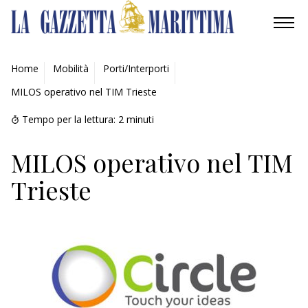
AMBIENTE
Home
Mobilità
Porti/Interporti
MILOS operativo nel TIM Trieste
MOBILITÀ
Tempo per la lettura:
2
minuti
INDUSTRIA
MILOS operativo nel TIM
RICERCA
Trieste
ECONOMIA
TURISMO
CULTURA
NAUTICA