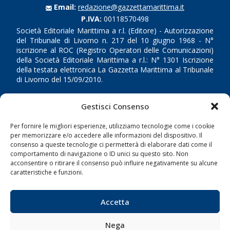
Email:
redazione@gazzettamarittima.it
P.IVA:
00118570498
Società Editoriale Marittima a r.l. (Editore) - Autorizzazione
del Tribunale di Livorno n. 217 del 10 giugno 1968 - N°
iscrizione al ROC (Registro Operatori delle Comunicazioni)
della Società Editoriale Marittima a r.l.: N° 1301 Iscrizione
della testata elettronica La Gazzetta Marittima al Tribunale
di Livorno del 15/09/2010.
LINK
Gestisci Consenso
Per fornire le migliori esperienze, utilizziamo tecnologie come i cookie
Shipping
per memorizzare e/o accedere alle informazioni del dispositivo. Il
Porti/Interporti
consenso a queste tecnologie ci permetterà di elaborare dati come il
comportamento di navigazione o ID unici su questo sito. Non
Trasporti
acconsentire o ritirare il consenso può influire negativamente su alcune
caratteristiche e funzioni.
Varie
Sostenibilità
Accetta
Compagnie di Navigazione
Blue economy
Nega