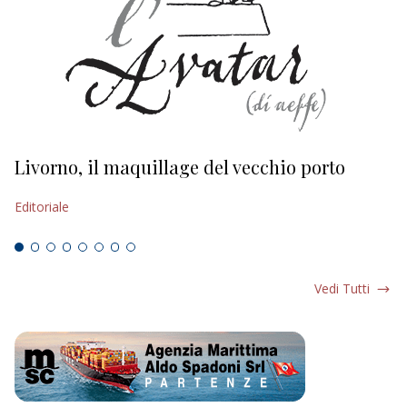
Livorno, il maquillage del vecchio porto
L
s
Editoriale
Ed
Vedi Tutti