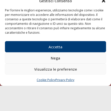
Gestisci Consenso
Shipping
Per fornire le migliori esperienze, utilizziamo tecnologie come i cookie
Porti/Interporti
per memorizzare e/o accedere alle informazioni del dispositivo. Il
consenso a queste tecnologie ci permetterà di elaborare dati come il
Trasporti
comportamento di navigazione o ID unici su questo sito. Non
Varie
acconsentire o ritirare il consenso può influire negativamente su alcune
caratteristiche e funzioni.
Sostenibilità
Compagnie di Navigazione
Accetta
Blue economy
Diporto
Nega
Chi siamo
Visualizza le preferenze
Contatti
Cookie Policy
Privacy Policy
CHIAMA
SCRIVI
SEGUI