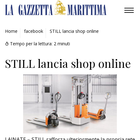
AMBIENTE
Home
facebook
STILL lancia shop online
MOBILITÀ
Tempo per la lettura:
2
minuti
INDUSTRIA
STILL lancia shop online
RICERCA
ECONOMIA
TURISMO
CULTURA
NAUTICA
LAINATE – STILL rafforza ulteriormente la propria rete