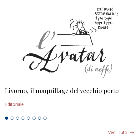
Livorno, il maquillage del vecchio porto
L
s
Editoriale
Ed
Vedi Tutti