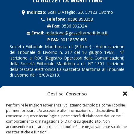
LA GAZZETTA MARITTIMA
Indirizzo:
Scali D'Azeglio, 20, 57123 Livorno
Telefono:
0586 893358
Fax:
0586 892324
Email:
redazione@gazzettamarittima.it
P.IVA:
00118570498
Società Editoriale Marittima a r.l. (Editore) - Autorizzazione
del Tribunale di Livorno n. 217 del 10 giugno 1968 - N°
iscrizione al ROC (Registro Operatori delle Comunicazioni)
della Società Editoriale Marittima a r.l.: N° 1301 Iscrizione
della testata elettronica La Gazzetta Marittima al Tribunale
di Livorno del 15/09/2010.
LINK
Gestisci Consenso
Shipping
Per fornire le migliori esperienze, utilizziamo tecnologie come i cookie
per memorizzare e/o accedere alle informazioni del dispositivo. Il
Porti/Interporti
consenso a queste tecnologie ci permetterà di elaborare dati come il
Trasporti
comportamento di navigazione o ID unici su questo sito. Non
acconsentire o ritirare il consenso può influire negativamente su alcune
Varie
caratteristiche e funzioni.