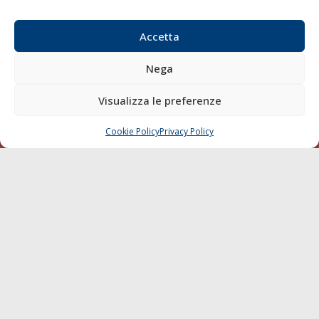
Sostenibilità
Compagnie di Navigazione
Accetta
Blue economy
Nega
Diporto
Chi siamo
Visualizza le preferenze
Contatti
Cookie Policy
Privacy Policy
CHIAMA
SCRIVI
SEGUI
© 1968 - 2026 Tutti i diritti sono riservati
Cookie Policy
Privacy Policy
Mappa del sito