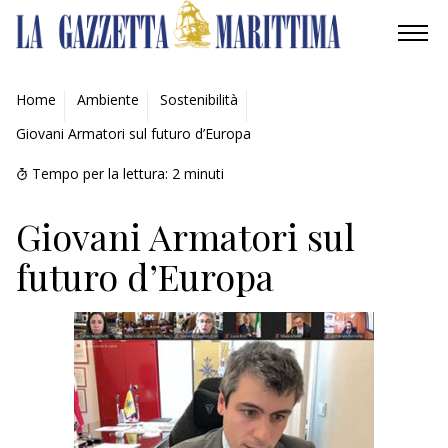
AMBIENTE
Home
Ambiente
Sostenibilità
Giovani Armatori sul futuro d’Europa
MOBILITÀ
Tempo per la lettura:
2
minuti
INDUSTRIA
Giovani Armatori sul
RICERCA
futuro d’Europa
ECONOMIA
TURISMO
CULTURA
NAUTICA