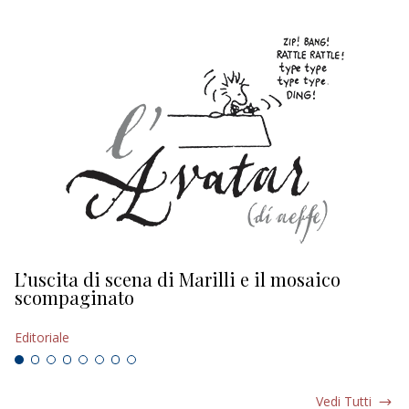
L’uscita di scena di Marilli e il mosaico
D
scompaginato
Ed
Editoriale
Vedi Tutti