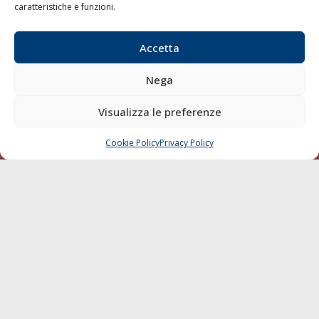
Contatti
caratteristiche e funzioni.
SEGUI
Accetta
Nega
Visualizza le preferenze
Cookie Policy
Privacy Policy
CHIAMA
SCRIVI
© 1968 - 2026 Tutti i diritti sono riservati
Cookie Policy
Privacy Policy
Mappa del sito
born in
MaMaStudiOs