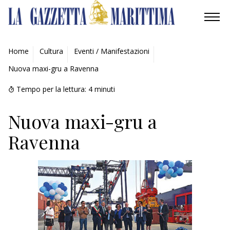
AMBIENTE
Home
Cultura
Eventi / Manifestazioni
Nuova maxi-gru a Ravenna
MOBILITÀ
Tempo per la lettura:
4
minuti
INDUSTRIA
Nuova maxi-gru a
RICERCA
Ravenna
ECONOMIA
TURISMO
CULTURA
NAUTICA