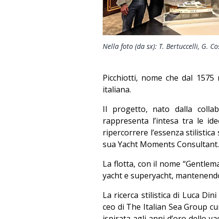
Nella foto (da sx): T. Bertuccelli, G. C
Picchiotti, nome che dal 1575 r
italiana.
Il progetto, nato dalla coll
rappresenta l’intesa tra le ide
ripercorrere l’essenza stilistica
sua Yacht Moments Consultant.
La flotta, con il nome “Gentlem
yacht e superyacht, mantenendo
La ricerca stilistica di Luca Di
ceo di The Italian Sea Group cui
ispirata agli anni d’oro dello ya