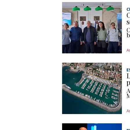
C
O
s
C
b
A
E
L
p
A
M
A