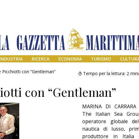
INDUSTRIA
RICERCA
ECONOMIA
TURISMO
CULTUR
 Picchiotti con “Gentleman”
Tempo per la lettura:
2
minu
iotti con “Gentleman”
MARINA DI CARRARA
The Italian Sea Grou
operatore globale del
nautica di lusso, pri
Il provvisorio
permanente
produttore in Italia 