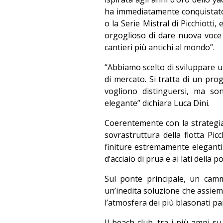
ha immediatamente conquistato 
o la Serie Mistral di Picchiotti,
orgoglioso di dare nuova voce 
cantieri più antichi al mondo”.
“Abbiamo scelto di sviluppare un
di mercato. Si tratta di un pro
vogliono distinguersi, ma son
elegante” dichiara Luca Dini.
Coerentemente con la strategia 
sovrastruttura della flotta Pic
finiture estremamente eleganti:
d’acciaio di prua e ai lati della p
Sul ponte principale, un cam
un’inedita soluzione che assieme
l’atmosfera dei più blasonati pan
Il beach club, tra i più ampi s