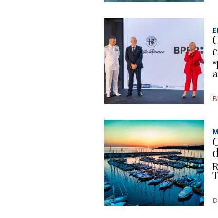
E
C
c
“
a
B
M
C
d
R
T
D