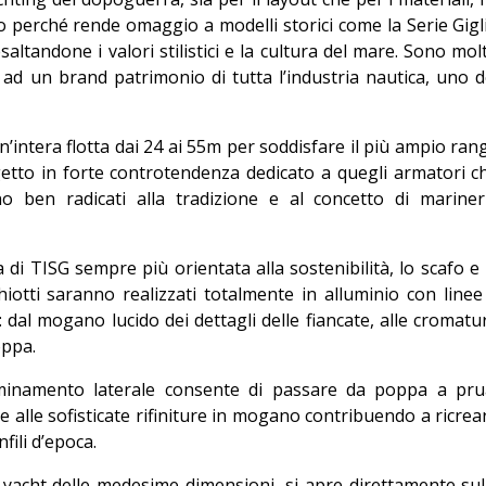
perché rende omaggio a modelli storici come la Serie Gigl
 esaltandone i valori stilistici e la cultura del mare. Sono mol
ad un brand patrimonio di tutta l’industria nautica, uno d
’intera flotta dai 24 ai 55m per soddisfare il più ampio ran
getto in forte controtendenza dedicato a quegli armatori c
o ben radicati alla tradizione e al concetto di mariner
di TISG sempre più orientata alla sostenibilità, lo scafo e 
chiotti saranno realizzati totalmente in alluminio con linee
 dal mogano lucido dei dettagli delle fiancate, alle cromatu
oppa.
minamento laterale consente di passare da poppa a pru
 alle sofisticate rifiniture in mogano contribuendo a ricrea
fili d’epoca.
u yacht delle medesime dimensioni, si apre direttamente sul