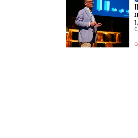
B
I
m
L
c
C