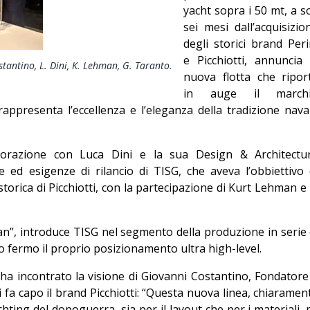
yacht sopra i 50 mt, a so
Editoriale
sei mesi dall’acquisizio
degli storici brand Peri
e Picchiotti, annuncia 
ostantino, L. Dini, K. Lehman, G. Taranto.
nuova flotta che ripor
in auge il march
appresenta l’eccellenza e l’eleganza della tradizione nava
aborazione con Luca Dini e la sua Design & Architectu
e ed esigenze di rilancio di TISG, che aveva l’obbiettivo 
 storica di Picchiotti, con la partecipazione di Kurt Lehman e 
an”, introduce TISG nel segmento della produzione in serie 
 fermo il proprio posizionamento ultra high-level.
ni ha incontrato la visione di Giovanni Costantino, Fondatore
 fa capo il brand Picchiotti: “Questa nuova linea, chiaramen
chting del dopoguerra, sia per il layout che per i materiali, 