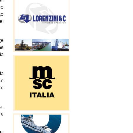
io
to
ei
ge
he
ia
la
 e
re
a,
re
la