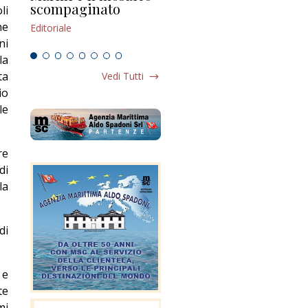
scompaginato
li
Editoriale
Edi
ne
Editoriale
ni
la
ta
Vedi Tutti
io
le
re
di
la
di
 e
te
mi