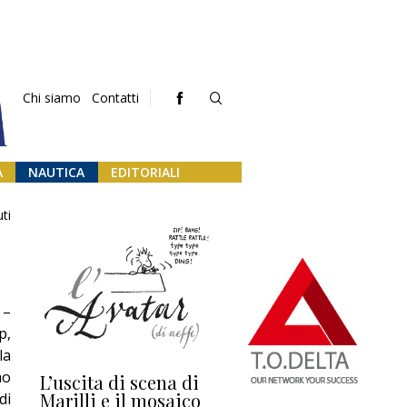
Chi siamo
Contatti
A
NAUTICA
EDITORIALI
ti
 –
p,
la
mo
L’uscita di scena di
Darsena a Europa,
Ho
Marilli e il mosaico
guerra e (o) pace
fa
di