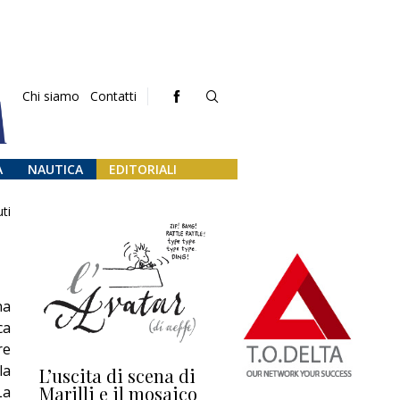
Chi siamo
Contatti
A
NAUTICA
EDITORIALI
ti
na
ca
re
la
L’uscita di scena di
Darsena a Europa,
Ho
Marilli e il mosaico
guerra e (o) pace
fa
La