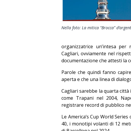
Nella foto: La mitica “Brocca” d’argen
organizzatrice un’intesa per
Cagliari, ovviamente nel rispet
documentazione che attesti la c
Parole che quindi fanno capire 
aperta e che una linea di dialog
Cagliari sarebbe la quarta città
come Trapani nel 2004, Napo
registrare record di pubblico nel
Le America’s Cup World Series c
40, i monotipi volanti di 12 m
di Barcellona nel 2024.