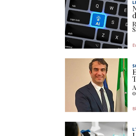
L
N
d
R
S
E
S
E
T
A
o
B
L
L