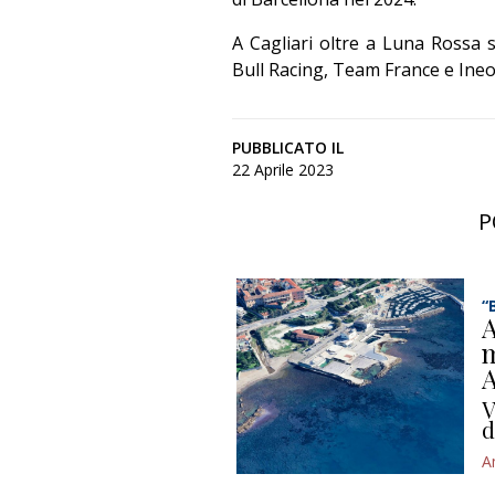
A Cagliari oltre a Luna Rossa
Bull Racing, Team France e Ineo
PUBBLICATO IL
22 Aprile 2023
P
“
A
m
A
V
d
A