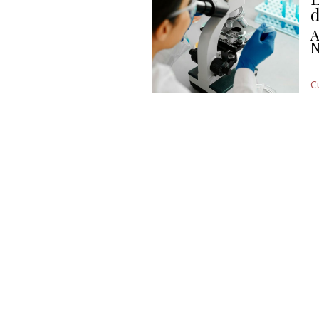
d
A
N
C