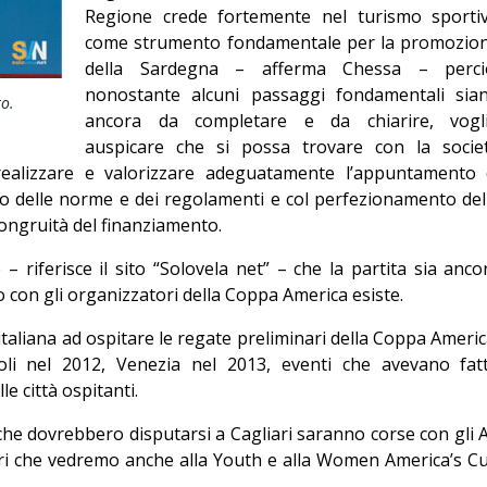
Regione crede fortemente nel turismo sporti
Editoriale
come strumento fondamentale per la promozio
della Sardegna – afferma Chessa – perci
nonostante alcuni passaggi fondamentali sia
to.
ancora da completare e da chiarire, vogl
auspicare che si possa trovare con la socie
 realizzare e valorizzare adeguatamente l’appuntamento 
to delle norme e dei regolamenti e col perfezionamento del
ongruità del finanziamento.
– riferisce il sito “Solovela net” – che la partita sia anco
o con gli organizzatori della Coppa America esiste.
 italiana ad ospitare le regate preliminari della Coppa Americ
li nel 2012, Venezia nel 2013, eventi che avevano fat
le città ospitanti.
he dovrebbero disputarsi a Cagliari saranno corse con gli 
etri che vedremo anche alla Youth e alla Women America’s C