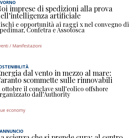
IVORNO
oi imprese di spedizioni alla prova
ell’intelligenza artificiale
ischi e opportunità ai raggi x nel convegno di
pedimar, Confetra e Assotosca
venti / Manifestazioni
OSTENIBILITÀ
nergia dal vento in mezzo al mare:
aranto scommette sulle rinnovabili
 ottobre il conclave sull’eolico offshore
rganizzato dall’Authority
lue economy
’ANNUNCIO
a scienza che si prende cura: al centro