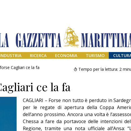
INDUSTRIA
RICERCA
ECONOMIA
TURISMO
CULTUR
forse Cagliari ce la fa
Tempo per la lettura:
2
minu
agliari ce la fa
CAGLIARI – Forse non tutto è perduto in Sardeg
per le regate di apertura della Coppa Ameri
dell’anno prossimo. Ancora una volta è l’assesso
Chessa a fare da portavoce delle intenzioni del
Il provvisorio
permanente
Regione, tramite una nota ufficiale all’Ansa: “