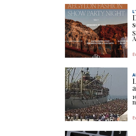
L
D
s
S
A
E
A
L
a
1
n
E