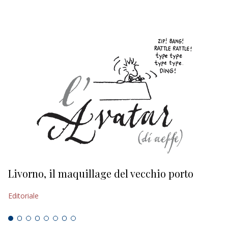
Livorno, il maquillage del vecchio porto
L
s
Editoriale
Ed