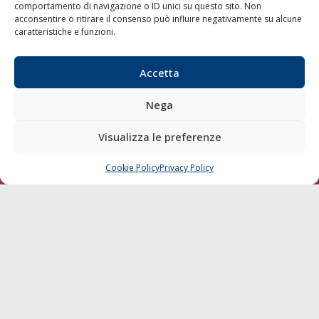
Trasporti
comportamento di navigazione o ID unici su questo sito. Non
acconsentire o ritirare il consenso può influire negativamente su alcune
Varie
caratteristiche e funzioni.
Sostenibilità
Compagnie di Navigazione
Accetta
Blue economy
Nega
Diporto
Chi siamo
Visualizza le preferenze
Contatti
Cookie Policy
Privacy Policy
CHIAMA
SCRIVI
SEGUI
© 1968 - 2026 Tutti i diritti sono riservati