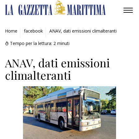
AMBIENTE
Home
facebook
ANAV, dati emissioni climalteranti
MOBILITÀ
Tempo per la lettura:
2
minuti
INDUSTRIA
ANAV, dati emissioni
climalteranti
RICERCA
ECONOMIA
TURISMO
CULTURA
NAUTICA