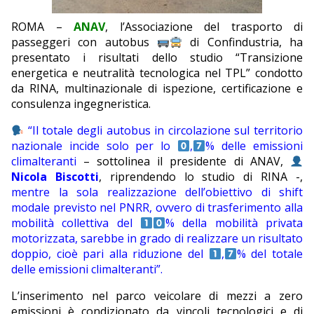
EDITORIALI
ROMA –
ANAV
, l’Associazione del trasporto di
passeggeri con autobus
di Confindustria, ha
presentato i risultati dello studio “Transizione
energetica e neutralità tecnologica nel TPL” condotto
da RINA, multinazionale di ispezione, certificazione e
consulenza ingegneristica.
“Il totale degli autobus in circolazione sul territorio
nazionale incide solo per lo
,
% delle emissioni
climalteranti
– sottolinea il presidente di ANAV,
Nicola Biscotti
, riprendendo lo studio di RINA -,
mentre la sola realizzazione dell’obiettivo di shift
modale previsto nel PNRR, ovvero di trasferimento alla
mobilità collettiva del
% della mobilità privata
motorizzata, sarebbe in grado di realizzare un risultato
doppio, cioè pari alla riduzione del
,
% del totale
delle emissioni climalteranti”.
L’inserimento nel parco veicolare di mezzi a zero
emissioni è condizionato da vincoli tecnologici e di