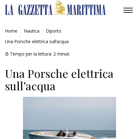
AMBIENTE
Home
Nautica
Diporto
Una Porsche elettrica sull’acqua
MOBILITÀ
Tempo per la lettura:
2
minuti
INDUSTRIA
Una Porsche elettrica
RICERCA
sull’acqua
ECONOMIA
TURISMO
CULTURA
NAUTICA