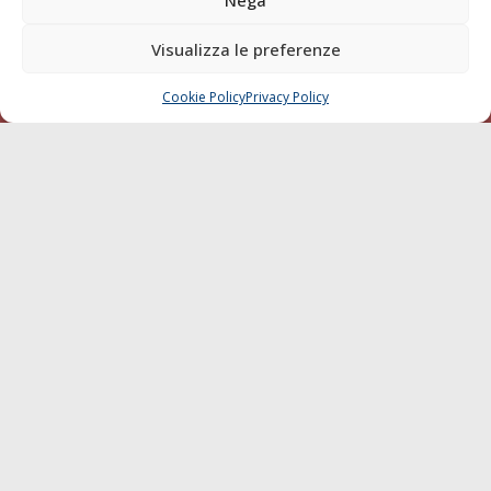
Diporto
Visualizza le preferenze
Chi siamo
Contatti
Cookie Policy
Privacy Policy
CHIAMA
SCRIVI
SEGUI
© 1968 - 2026 Tutti i diritti sono riservati
Cookie Policy
Privacy Policy
Mappa del sito
born in
MaMaStudiOs