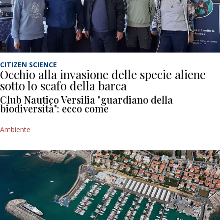
CITIZEN SCIENCE
Occhio alla invasione delle specie aliene
sotto lo scafo della barca
Club Nautico Versilia "guardiano della
biodiversità": ecco come
Ambiente