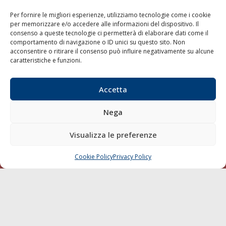
Shipping
Per fornire le migliori esperienze, utilizziamo tecnologie come i cookie
Porti/Interporti
per memorizzare e/o accedere alle informazioni del dispositivo. Il
consenso a queste tecnologie ci permetterà di elaborare dati come il
Trasporti
comportamento di navigazione o ID unici su questo sito. Non
Varie
acconsentire o ritirare il consenso può influire negativamente su alcune
caratteristiche e funzioni.
Sostenibilità
Compagnie di Navigazione
Accetta
Blue economy
Diporto
Nega
Chi siamo
Visualizza le preferenze
Contatti
Cookie Policy
Privacy Policy
CHIAMA
SCRIVI
SEGUI