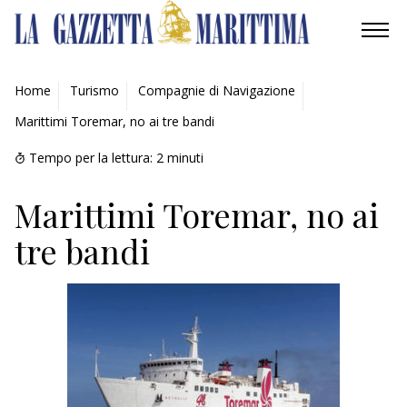
AMBIENTE
Home
Turismo
Compagnie di Navigazione
Marittimi Toremar, no ai tre bandi
MOBILITÀ
Tempo per la lettura:
2
minuti
INDUSTRIA
Marittimi Toremar, no ai
RICERCA
tre bandi
ECONOMIA
TURISMO
CULTURA
NAUTICA