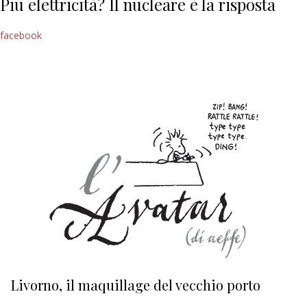
Più elettricità? Il nucleare è la risposta
facebook
Livorno, il maquillage del vecchio porto
L
s