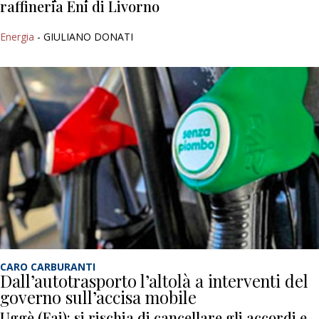
raffineria Eni di Livorno
Energia
- GIULIANO DONATI
CARO CARBURANTI
Dall’autotrasporto l’altolà a interventi del
governo sull’accisa mobile
Uggè (Fai): si rischia di cancellare gli accordi e