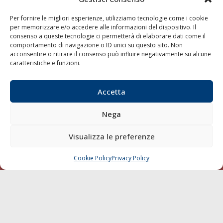
Porti/Interporti
Trasporti
Per fornire le migliori esperienze, utilizziamo tecnologie come i cookie
per memorizzare e/o accedere alle informazioni del dispositivo. Il
Varie
consenso a queste tecnologie ci permetterà di elaborare dati come il
Sostenibilità
comportamento di navigazione o ID unici su questo sito. Non
acconsentire o ritirare il consenso può influire negativamente su alcune
Compagnie di Navigazione
caratteristiche e funzioni.
Blue economy
Diporto
Accetta
Chi siamo
Nega
Contatti
Visualizza le preferenze
SEGUI
Cookie Policy
Privacy Policy
CHIAMA
SCRIVI