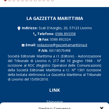
LA GAZZETTA MARITTIMA
Indirizzo:
Scali D'Azeglio, 20, 57123 Livorno
Telefono:
0586 893358
Fax:
0586 892324
Email:
redazione@gazzettamarittima.it
P.IVA:
00118570498
Società Editoriale Marittima a r.l. (Editore) - Autorizzazione
del Tribunale di Livorno n. 217 del 10 giugno 1968 - N°
iscrizione al ROC (Registro Operatori delle Comunicazioni)
della Società Editoriale Marittima a r.l.: N° 1301 Iscrizione
della testata elettronica La Gazzetta Marittima al Tribunale
di Livorno del 15/09/2010.
LINK
Shipping
Gestisci Consenso