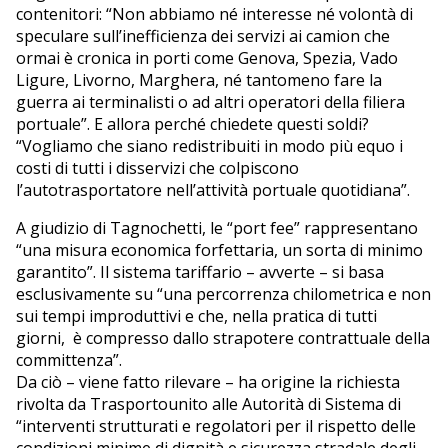
contenitori: “Non abbiamo né interesse né volontà di
speculare sull’inefficienza dei servizi ai camion che
ormai è cronica in porti come Genova, Spezia, Vado
Ligure, Livorno, Marghera, né tantomeno fare la
guerra ai terminalisti o ad altri operatori della filiera
portuale”. E allora perché chiedete questi soldi?
“Vogliamo che siano redistribuiti in modo più equo i
costi di tutti i disservizi che colpiscono
l’autotrasportatore nell’attività portuale quotidiana”.
A giudizio di Tagnochetti, le “port fee” rappresentano
“una misura economica forfettaria, un sorta di minimo
garantito”. Il sistema tariffario – avverte – si basa
esclusivamente su “una percorrenza chilometrica e non
sui tempi improduttivi e che, nella pratica di tutti
giorni, è compresso dallo strapotere contrattuale della
committenza”.
Da ciò – viene fatto rilevare – ha origine la richiesta
rivolta da Trasportounito alle Autorità di Sistema di
“interventi strutturati e regolatori per il rispetto delle