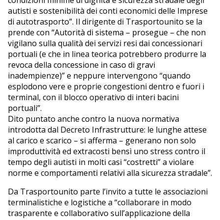
condizioni minime di dignità e sicurezza stradale degli
autisti e sostenibilità dei conti economici delle Imprese
di autotrasporto”. Il dirigente di Trasportounito se la
prende con “Autorità di sistema – prosegue – che non
vigilano sulla qualità dei servizi resi dai concessionari
portuali (e che in linea teorica potrebbero produrre la
revoca della concessione in caso di gravi
inadempienze)” e neppure intervengono “quando
esplodono vere e proprie congestioni dentro e fuori i
terminal, con il blocco operativo di interi bacini
portuali”.
Dito puntato anche contro la nuova normativa
introdotta dal Decreto Infrastrutture: le lunghe attese
al carico e scarico – si afferma – generano non solo
improduttività ed extracosti bensì uno stress contro il
tempo degli autisti in molti casi “costretti” a violare
norme e comportamenti relativi alla sicurezza stradale”.
Da Trasportounito parte l’invito a tutte le associazioni
terminalistiche e logistiche a “collaborare in modo
trasparente e collaborativo sull’applicazione della