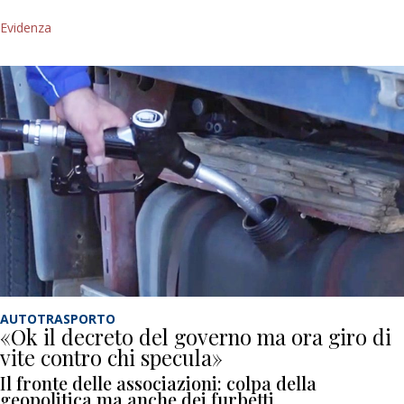
Evidenza
AUTOTRASPORTO
«Ok il decreto del governo ma ora giro di
vite contro chi specula»
Il fronte delle associazioni: colpa della
geopolitica ma anche dei furbetti