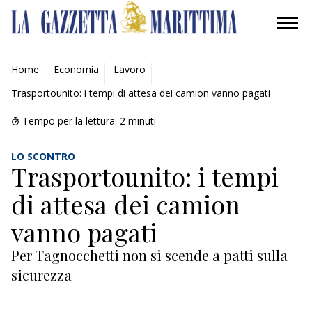
AMBIENTE
Home
Economia
Lavoro
Trasportounito: i tempi di attesa dei camion vanno pagati
MOBILITÀ
Tempo per la lettura:
2
minuti
INDUSTRIA
LO SCONTRO
RICERCA
Trasportounito: i tempi
di attesa dei camion
ECONOMIA
vanno pagati
TURISMO
Per Tagnocchetti non si scende a patti sulla
CULTURA
sicurezza
NAUTICA