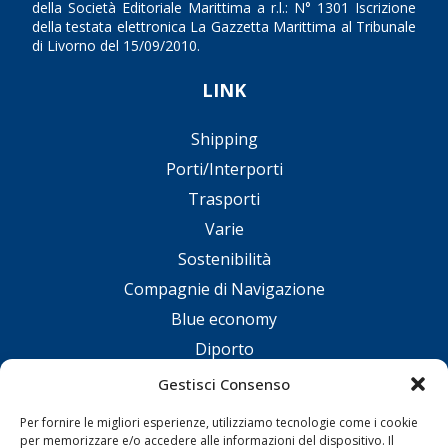
della Società Editoriale Marittima a r.l.: N° 1301 Iscrizione
della testata elettronica La Gazzetta Marittima al Tribunale
di Livorno del 15/09/2010.
LINK
Shipping
Porti/Interporti
Trasporti
Varie
Sostenibilità
Compagnie di Navigazione
Blue economy
Diporto
Chi siamo
Gestisci Consenso
Contatti
Per fornire le migliori esperienze, utilizziamo tecnologie come i cookie
per memorizzare e/o accedere alle informazioni del dispositivo. Il