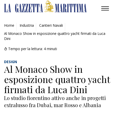
AMBIENTE
Home
Industria
Cantieri Navali
Al Monaco Show in esposizione quattro yacht firmati da Luca
MOBILITÀ
Dini
INDUSTRIA
Tempo per la lettura:
4
minuti
RICERCA
DESIGN
Al Monaco Show in
ECONOMIA
esposizione quattro yacht
TURISMO
firmati da Luca Dini
Lo studio fiorentino attivo anche in progetti
CULTURA
extralusso fra Dubai, mar Rosso e Albania
NAUTICA