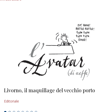
Livorno, il maquillage del vecchio porto
L
s
Editoriale
Ed