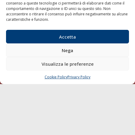
SEGUI
consenso a queste tecnologie ci permetterà di elaborare dati come il
comportamento di navigazione o ID unici su questo sito. Non
acconsentire o ritirare il consenso può influire negativamente su alcune
caratteristiche e funzioni.
Accetta
Nega
© 1968 - 2026 Tutti i diritti sono riservati
Visualizza le preferenze
Cookie Policy
Privacy Policy
Mappa del sito
born in
MaMaStudiOs
Cookie Policy
Privacy Policy
CHIAMA
SCRIVI