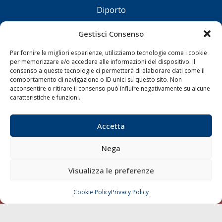
Diporto
Chi siamo
Gestisci Consenso
Contatti
Per fornire le migliori esperienze, utilizziamo tecnologie come i cookie
per memorizzare e/o accedere alle informazioni del dispositivo. Il
SEGUI
consenso a queste tecnologie ci permetterà di elaborare dati come il
comportamento di navigazione o ID unici su questo sito. Non
acconsentire o ritirare il consenso può influire negativamente su alcune
caratteristiche e funzioni.
Accetta
Nega
© 1968 - 2026 Tutti i diritti sono riservati
Cookie Policy
Privacy Policy
Mappa del sito
Visualizza le preferenze
born in
MaMaStudiOs
Cookie Policy
Privacy Policy
CHIAMA
SCRIVI