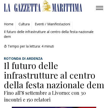
AMBIENTE
Home
Cultura
Eventi / Manifestazioni
Il futuro delle infrastrutture al centro della festa nazionale
MOBILITÀ
dem
INDUSTRIA
Tempo per la lettura:
4
minuti
RICERCA
ROTONDA DI ARDENZA
Il futuro delle
ECONOMIA
infrastrutture al centro
TURISMO
della festa nazionale dem
Fino all’8 settembre a Livorno: con 30
CULTURA
incontri e 150 relatori
NAUTICA