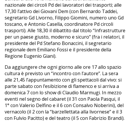
nazionale dei circoli Pd dei lavoratori dei trasporti; alle
17,30 l’attivo dei Giovani Dem (con Bernardo Taddei,
segretario Gd Livorno, Filippo Giomini, numero uno Gd
toscano, e Antonio Casella, coordinatore Pd circoli
trasporti). Alle 18,30 il dibattito dal titolo “Infrastrutture
per un paese giusto, moderno e sicuro” (fra i relatori, il
presidente del Pd Stefano Bonaccini, il segretario
regionale dem Emiliano Fossi e il presidente della
Regione Eugenio Giani).
Da aggiungere che ogni giorno alle ore 17 allo spazio
cultura è previsto un “incontro con l’autore”. La sera
alle 21,45 l’appuntamento con gli spettacoli dal vivo: si
parte sabato con l’esibizione di flamenco e si arriva a
domenica 7 con lo show di Claudio Marmugi. In mezzo
eventi nel segno del cabaret (il 31 con Paola Pasqui, il
1° con Valerio Delfino e il 6 con Consalvo Noberini), del
vernacolo (il 2 con la “barzellettata alla livornese” e il 3
con Fulvio Pacitto) e del teatro (il 5 con Fabrizio Brandi).