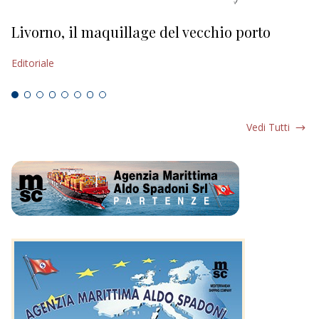
Livorno, il maquillage del vecchio porto
L
s
Editoriale
Ed
Vedi Tutti