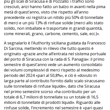
più gli scali di Siracusa e di Pozzallo: i traffici sono
cresciuti, anzi hanno fatto un balzo in avanti nella pima
metà di quest’anno, visto che rispetto all’anno
precedente «si registra un nitido più 50% di tonnellate
di merci e un più 13% di rinfuse solide (merci allo stato
solido, non imballate e trasportate in grandi quantità,
come minerali, grano, carbone, cemento, sale, ecc.)».
A segnalarlo è l’Authority siciliana guidata da Francesco
Di Sarcina, mettendo in rilievo che tutto questo è
originato «grazie anche all’entrata nel sistema portuale
del porto di Siracusa con la rada di S. Panagia»: il primo
semestre di quest’anno vede un aumento consolidato
dei volumi complessivi di merci rispetto al medesimo
periodo del 2024 «pari al 50,8%», e ciò è «dovuto in
larga parte al contributo fornito dallo scalo siracusano
sulle tonnellate di rinfuse liquide», dato che Siracusa
nel primo semestre scorso «ha contribuito per un
totale di 6,7 milioni di tonnellate su un totale di 16,5
milioni di tonnellate di prodotti liquidi». Riguardo alle
rinfuse solide, l’incremento nel semestre è «pari quasi