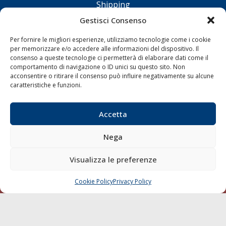
Shipping
Porti/Interporti
Gestisci Consenso
Trasporti
Per fornire le migliori esperienze, utilizziamo tecnologie come i cookie
Varie
per memorizzare e/o accedere alle informazioni del dispositivo. Il
consenso a queste tecnologie ci permetterà di elaborare dati come il
Sostenibilità
comportamento di navigazione o ID unici su questo sito. Non
acconsentire o ritirare il consenso può influire negativamente su alcune
Compagnie di Navigazione
caratteristiche e funzioni.
Blue economy
Diporto
Accetta
Chi siamo
Nega
Contatti
Visualizza le preferenze
SEGUI
Cookie Policy
Privacy Policy
CHIAMA
SCRIVI