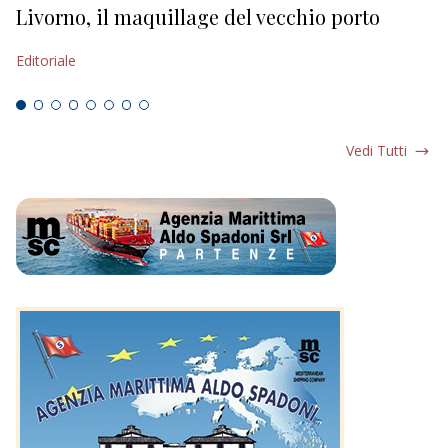
Livorno, il maquillage del vecchio porto
L
s
Editoriale
Ed
Vedi Tutti