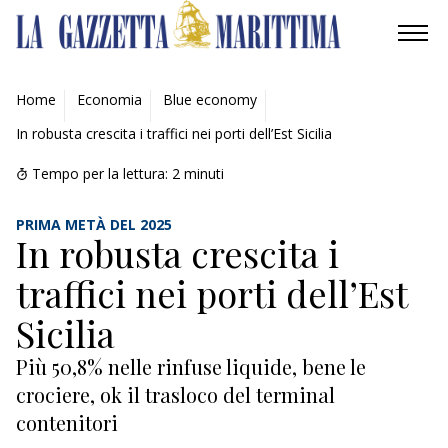
AMBIENTE
Home
Economia
Blue economy
In robusta crescita i traffici nei porti dell’Est Sicilia
MOBILITÀ
Tempo per la lettura:
2
minuti
INDUSTRIA
PRIMA METÀ DEL 2025
RICERCA
In robusta crescita i
traffici nei porti dell’Est
ECONOMIA
Sicilia
TURISMO
Più 50,8% nelle rinfuse liquide, bene le
CULTURA
crociere, ok il trasloco del terminal
contenitori
NAUTICA