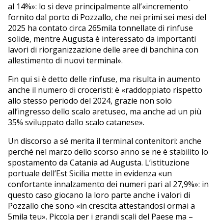
al 14%»: lo si deve principalmente all’«incremento
fornito dal porto di Pozzallo, che nei primi sei mesi del
2025 ha contato circa 265mila tonnellate di rinfuse
solide, mentre Augusta è interessato da importanti
lavori di riorganizzazione delle aree di banchina con
allestimento di nuovi terminal».
Fin qui si è detto delle rinfuse, ma risulta in aumento
anche il numero di croceristi: è «raddoppiato rispetto
allo stesso periodo del 2024, grazie non solo
all’ingresso dello scalo aretuseo, ma anche ad un più
35% sviluppato dallo scalo catanese».
Un discorso a sé merita il terminal contenitori: anche
perché nel marzo dello scorso anno se ne è stabilito lo
spostamento da Catania ad Augusta. L’istituzione
portuale dell’Est Sicilia mette in evidenza «un
confortante innalzamento dei numeri pari al 27,9%»: in
questo caso giocano la loro parte anche i valori di
Pozzallo che sono «in crescita attestandosi ormai a
5mila teu». Piccola per i grandi scali del Paese ma –