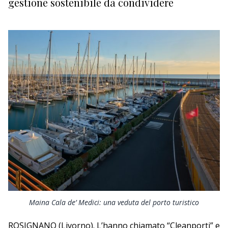
gestione sostenibile da condividere
SPORT
VACANZE
CULTURA
NAUTICA
DIPORTO
VELA
GUARDIA COSTIERA
EDITORIALI
Maina Cala de’ Medici: una veduta del porto turistico
ROSIGNANO (Livorno). L’hanno chiamato “Cleanporti” e