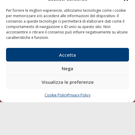
SEGUI
Per fornire le migliori esperienze, utilizziamo tecnologie come i cookie
per memorizzare e/o accedere alle informazioni del dispositivo. Il
consenso a queste tecnologie ci permetterà di elaborare dati come il
comportamento di navigazione o ID unici su questo sito. Non
acconsentire o ritirare il consenso può influire negativamente su alcune
caratteristiche e funzioni.
Accetta
© 1968 - 2026 Tutti i diritti sono riservati
Nega
Cookie Policy
Privacy Policy
Mappa del sito
born in
MaMaStudiOs
Visualizza le preferenze
Cookie Policy
Privacy Policy
CHIAMA
SCRIVI