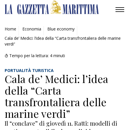
AMBIENTE
Home
Economia
Blue economy
Cala de’ Medici: l’idea della “Carta transfrontaliera delle marine
MOBILITÀ
verdi”
INDUSTRIA
Tempo per la lettura:
4
minuti
RICERCA
PORTUALITÀ TURISTICA
Cala de’ Medici: l’idea
ECONOMIA
della “Carta
TURISMO
transfrontaliera delle
marine verdi”
CROCIERE / TRAGHETTI
Il “conclave” di giovedì 11. Ratti: modelli di
COMPAGNIE DI NAVIGAZIONE