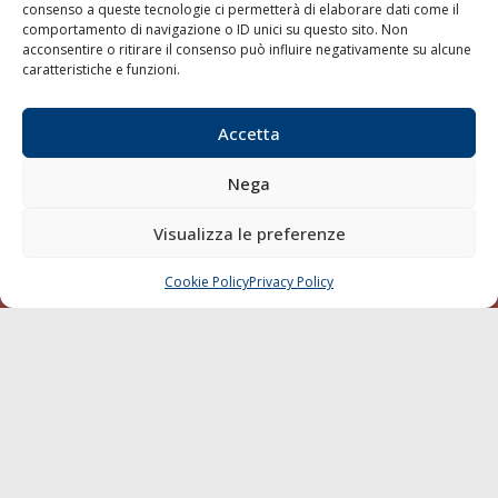
consenso a queste tecnologie ci permetterà di elaborare dati come il
LA GAZZETTA MARITTIMA
comportamento di navigazione o ID unici su questo sito. Non
acconsentire o ritirare il consenso può influire negativamente su alcune
Indirizzo:
Scali D'Azeglio, 20, 57123 Livorno
caratteristiche e funzioni.
Telefono:
0586 893358
Fax:
0586 892324
Accetta
Email:
redazione@gazzettamarittima.it
P.IVA:
00118570498
Nega
Società Editoriale Marittima a r.l. (Editore) - Autorizzazione
del Tribunale di Livorno n. 217 del 10 giugno 1968 - N°
Visualizza le preferenze
iscrizione al ROC (Registro Operatori delle Comunicazioni)
della Società Editoriale Marittima a r.l.: N° 1301 Iscrizione
della testata elettronica La Gazzetta Marittima al Tribunale
Cookie Policy
Privacy Policy
CHIAMA
SCRIVI
di Livorno del 15/09/2010.
LINK
Shipping
Porti/Interporti
Trasporti