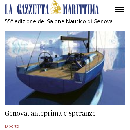
55ª edizione del Salone Nautico di Genova
AMBIENTE
MOBILITÀ
INDUSTRIA
RICERCA
ECONOMIA
TURISMO
CULTURA
Genova, anteprima e speranze
NAUTICA
Diporto