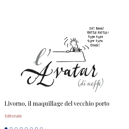
EDITORIALI
Livorno, il maquillage del vecchio porto
L
s
Editoriale
Ed