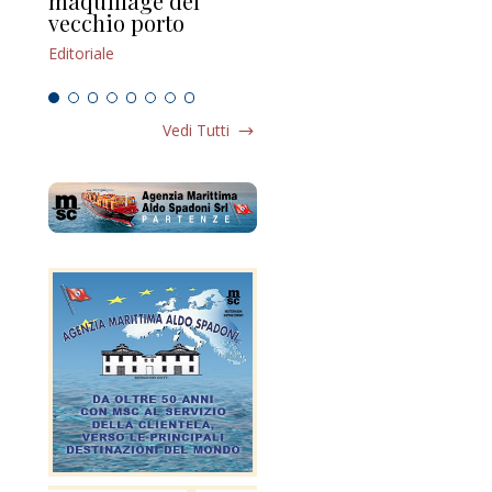
maquillage del
Marilli e il mosaico
gu
vecchio porto
scompaginato
Edi
Editoriale
Editoriale
Vedi Tutti