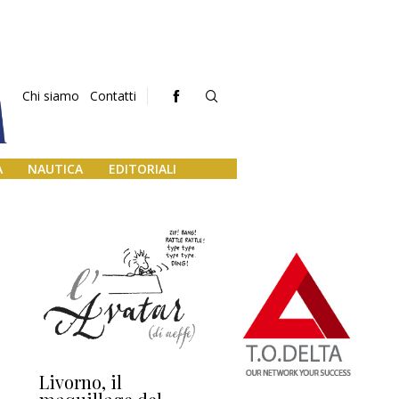
Chi siamo
Contatti
A
NAUTICA
EDITORIALI
Livorno, il
L’uscita di scena di
Da