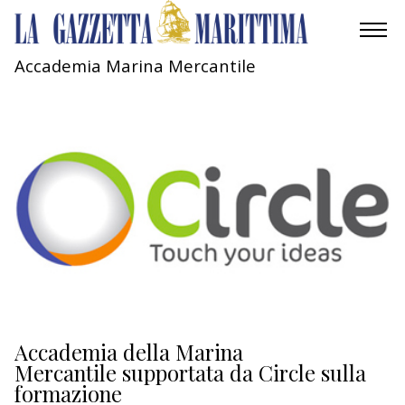
Accademia Marina Mercantile
AMBIENTE
MOBILITÀ
INDUSTRIA
RICERCA
ECONOMIA
TURISMO
CULTURA
Accademia della Marina
Mercantile supportata da Circle sulla
formazione
NAUTICA