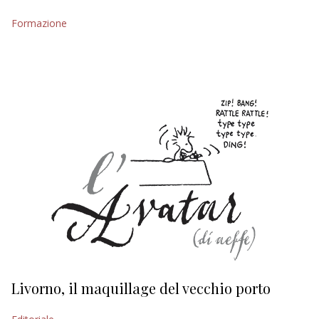
EDITORIALI
Formazione
Livorno, il maquillage del vecchio porto
L
s