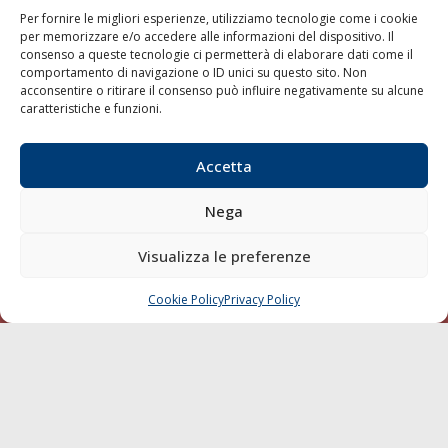
Per fornire le migliori esperienze, utilizziamo tecnologie come i cookie
per memorizzare e/o accedere alle informazioni del dispositivo. Il
consenso a queste tecnologie ci permetterà di elaborare dati come il
LA GAZZETTA MARITTIMA
comportamento di navigazione o ID unici su questo sito. Non
acconsentire o ritirare il consenso può influire negativamente su alcune
Indirizzo:
Scali D'Azeglio, 20, 57123 Livorno
caratteristiche e funzioni.
Telefono:
0586 893358
Fax:
0586 892324
Accetta
Email:
redazione@gazzettamarittima.it
P.IVA:
00118570498
Nega
Società Editoriale Marittima a r.l. (Editore) - Autorizzazione
del Tribunale di Livorno n. 217 del 10 giugno 1968 - N°
iscrizione al ROC (Registro Operatori delle Comunicazioni)
Visualizza le preferenze
della Società Editoriale Marittima a r.l.: N° 1301 Iscrizione
della testata elettronica La Gazzetta Marittima al Tribunale
Cookie Policy
Privacy Policy
CHIAMA
SCRIVI
di Livorno del 15/09/2010.
LINK
Shipping
Porti/Interporti