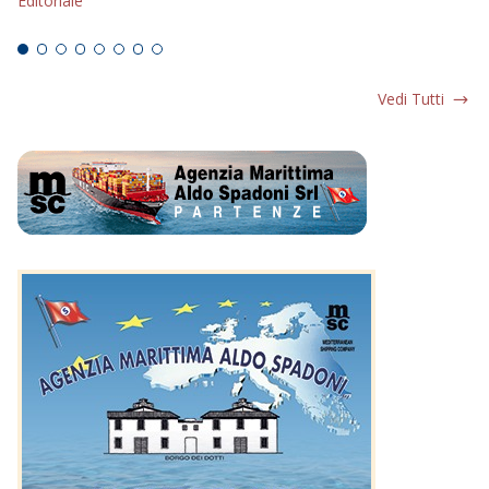
Editoriale
Ed
Vedi Tutti