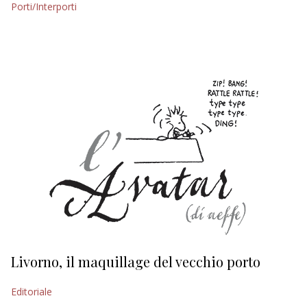
Porti/Interporti
EDITORIALI
Livorno, il maquillage del vecchio porto
L
s
Editoriale
Ed