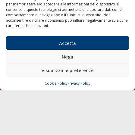
per memorizzare e/o accedere alle informazioni del dispositivo. Il
consenso a queste tecnologie ci permetterà di elaborare dati come il
LA GAZZETTA MARITTIMA
comportamento di navigazione o ID unici su questo sito. Non
acconsentire o ritirare il consenso può influire negativamente su alcune
Indirizzo:
Scali D'Azeglio, 20, 57123 Livorno
caratteristiche e funzioni.
Telefono:
0586 893358
Fax:
0586 892324
Accetta
Email:
redazione@gazzettamarittima.it
P.IVA:
00118570498
Nega
Società Editoriale Marittima a r.l. (Editore) - Autorizzazione
del Tribunale di Livorno n. 217 del 10 giugno 1968 - N°
iscrizione al ROC (Registro Operatori delle Comunicazioni)
Visualizza le preferenze
della Società Editoriale Marittima a r.l.: N° 1301 Iscrizione
della testata elettronica La Gazzetta Marittima al Tribunale
Cookie Policy
Privacy Policy
CHIAMA
SCRIVI
di Livorno del 15/09/2010.
LINK
Shipping
Porti/Interporti
Trasporti