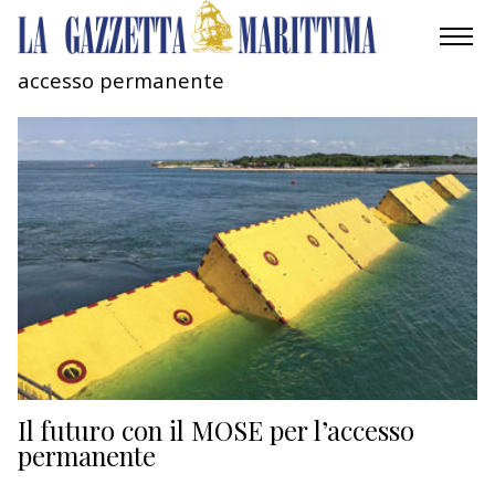
accesso permanente
AMBIENTE
MOBILITÀ
INDUSTRIA
RICERCA
ECONOMIA
TURISMO
CULTURA
Il futuro con il MOSE per l’accesso
permanente
NAUTICA