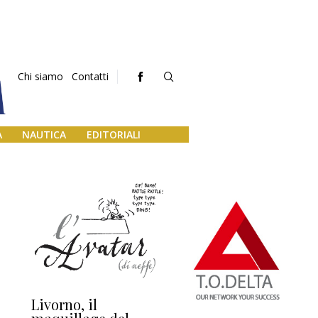
Chi siamo
Contatti
A
NAUTICA
EDITORIALI
Livorno, il
L’uscita di scena di
Da