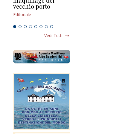
maquillage del
Marilli e il mosaico
gu
vecchio porto
scompaginato
Edi
Editoriale
Editoriale
Vedi Tutti