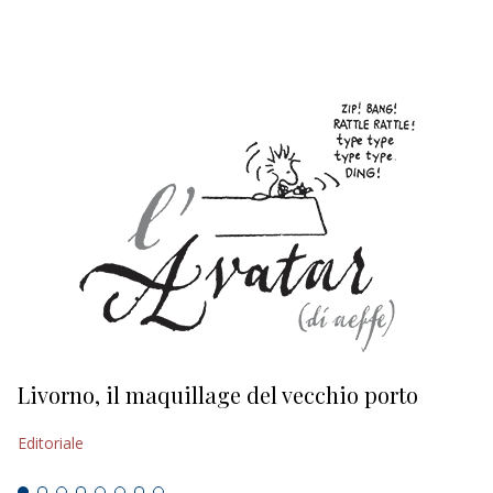
EDITORIALI
Livorno, il maquillage del vecchio porto
L
s
Editoriale
Ed