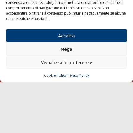
consenso a queste tecnologie ci permetterà di elaborare dati come il
LA GAZZETTA MARITTIMA
comportamento di navigazione o ID unici su questo sito. Non
acconsentire o ritirare il consenso può influire negativamente su alcune
Indirizzo:
Scali D'Azeglio, 20, 57123 Livorno
caratteristiche e funzioni.
Telefono:
0586 893358
Fax:
0586 892324
Accetta
Email:
redazione@gazzettamarittima.it
P.IVA:
00118570498
Nega
Società Editoriale Marittima a r.l. (Editore) - Autorizzazione
del Tribunale di Livorno n. 217 del 10 giugno 1968 - N°
Visualizza le preferenze
iscrizione al ROC (Registro Operatori delle Comunicazioni)
della Società Editoriale Marittima a r.l.: N° 1301 Iscrizione
della testata elettronica La Gazzetta Marittima al Tribunale
Cookie Policy
Privacy Policy
CHIAMA
SCRIVI
di Livorno del 15/09/2010.
LINK
Shipping
Porti/Interporti
Trasporti