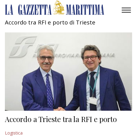
Accordo tra RFI e porto di Trieste
AMBIENTE
MOBILITÀ
INDUSTRIA
RICERCA
ECONOMIA
TURISMO
CULTURA
Accordo a Trieste tra la RFI e porto
NAUTICA
Logistica