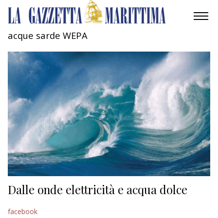
acque sarde WEPA
AMBIENTE
MOBILITÀ
INDUSTRIA
RICERCA
ECONOMIA
TURISMO
CULTURA
Dalle onde elettricità e acqua dolce
NAUTICA
facebook