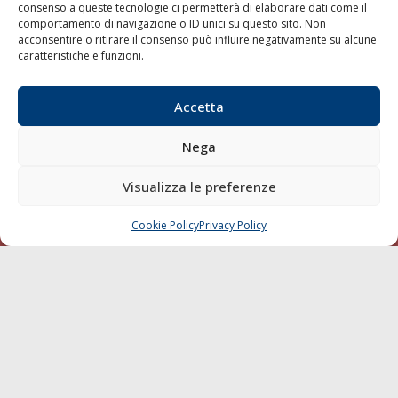
consenso a queste tecnologie ci permetterà di elaborare dati come il
LA GAZZETTA MARITTIMA
comportamento di navigazione o ID unici su questo sito. Non
acconsentire o ritirare il consenso può influire negativamente su alcune
Indirizzo:
Scali D'Azeglio, 20, 57123 Livorno
caratteristiche e funzioni.
Telefono:
0586 893358
Fax:
0586 892324
Accetta
Email:
redazione@gazzettamarittima.it
P.IVA:
00118570498
Nega
Società Editoriale Marittima a r.l. (Editore) - Autorizzazione
del Tribunale di Livorno n. 217 del 10 giugno 1968 - N°
Visualizza le preferenze
iscrizione al ROC (Registro Operatori delle Comunicazioni)
della Società Editoriale Marittima a r.l.: N° 1301 Iscrizione
della testata elettronica La Gazzetta Marittima al Tribunale
Cookie Policy
Privacy Policy
CHIAMA
SCRIVI
di Livorno del 15/09/2010.
LINK
Shipping
Porti/Interporti
Trasporti