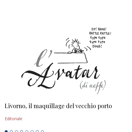
EDITORIALI
Livorno, il maquillage del vecchio porto
L
s
Editoriale
Ed