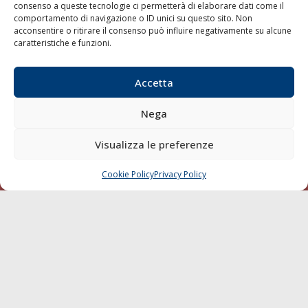
consenso a queste tecnologie ci permetterà di elaborare dati come il
LA GAZZETTA MARITTIMA
comportamento di navigazione o ID unici su questo sito. Non
acconsentire o ritirare il consenso può influire negativamente su alcune
Indirizzo:
Scali D'Azeglio, 20, 57123 Livorno
caratteristiche e funzioni.
Telefono:
0586 893358
Fax:
0586 892324
Accetta
Email:
redazione@gazzettamarittima.it
P.IVA:
00118570498
Nega
Società Editoriale Marittima a r.l. (Editore) - Autorizzazione
del Tribunale di Livorno n. 217 del 10 giugno 1968 - N°
Visualizza le preferenze
iscrizione al ROC (Registro Operatori delle Comunicazioni)
della Società Editoriale Marittima a r.l.: N° 1301 Iscrizione
della testata elettronica La Gazzetta Marittima al Tribunale
Cookie Policy
Privacy Policy
CHIAMA
SCRIVI
di Livorno del 15/09/2010.
LINK
Shipping
Porti/Interporti
Trasporti