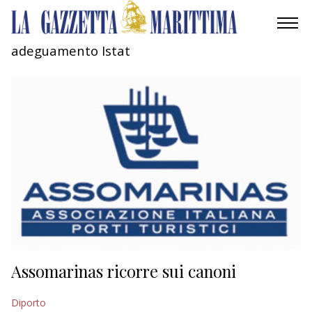
adeguamento Istat
AMBIENTE
MOBILITÀ
INDUSTRIA
RICERCA
ECONOMIA
TURISMO
CULTURA
Assomarinas ricorre sui canoni
NAUTICA
Diporto