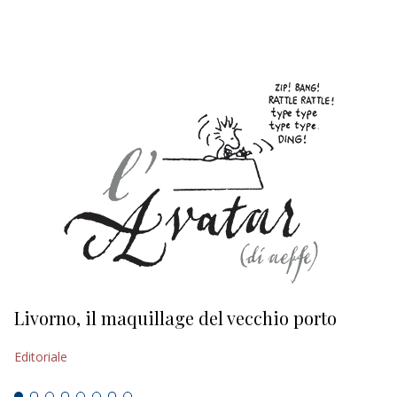
EDITORIALI
Livorno, il maquillage del vecchio porto
L
s
Editoriale
Ed