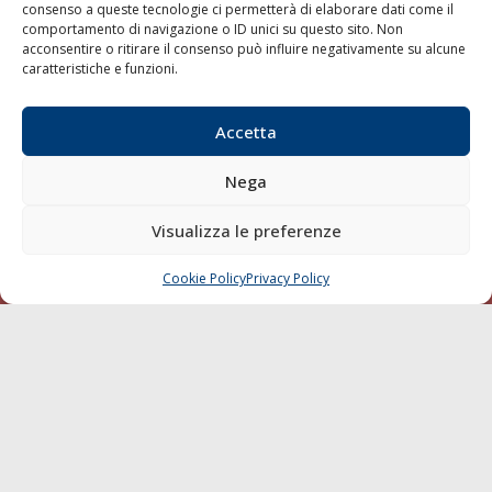
consenso a queste tecnologie ci permetterà di elaborare dati come il
LA GAZZETTA MARITTIMA
comportamento di navigazione o ID unici su questo sito. Non
acconsentire o ritirare il consenso può influire negativamente su alcune
Indirizzo:
Scali D'Azeglio, 20, 57123 Livorno
caratteristiche e funzioni.
Telefono:
0586 893358
Fax:
0586 892324
Accetta
Email:
redazione@gazzettamarittima.it
P.IVA:
00118570498
Nega
Società Editoriale Marittima a r.l. (Editore) - Autorizzazione
del Tribunale di Livorno n. 217 del 10 giugno 1968 - N°
Visualizza le preferenze
iscrizione al ROC (Registro Operatori delle Comunicazioni)
della Società Editoriale Marittima a r.l.: N° 1301 Iscrizione
della testata elettronica La Gazzetta Marittima al Tribunale
Cookie Policy
Privacy Policy
CHIAMA
SCRIVI
di Livorno del 15/09/2010.
LINK
Shipping
Porti/Interporti
Trasporti