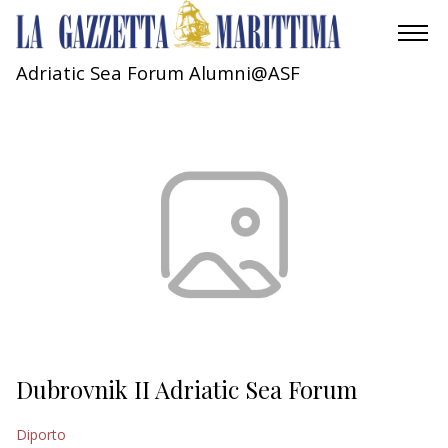
Adriatic Sea Forum Alumni@ASF
AMBIENTE
MOBILITÀ
INDUSTRIA
RICERCA
ECONOMIA
TURISMO
CULTURA
Dubrovnik II Adriatic Sea Forum
NAUTICA
Diporto