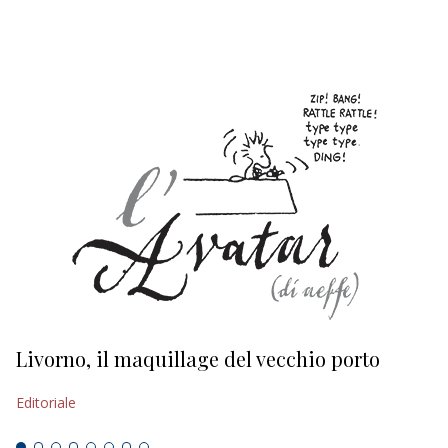
EDITORIALI
Livorno, il maquillage del vecchio porto
L
s
Editoriale
Ed