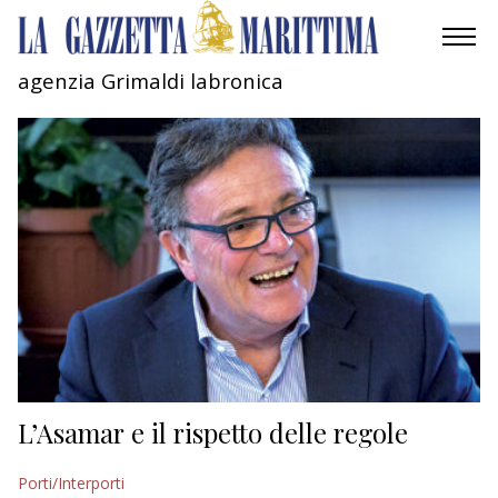
agenzia Grimaldi labronica
AMBIENTE
MOBILITÀ
INDUSTRIA
RICERCA
ECONOMIA
TURISMO
CULTURA
L’Asamar e il rispetto delle regole
NAUTICA
Porti/Interporti