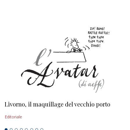
EDITORIALI
Livorno, il maquillage del vecchio porto
L
s
Editoriale
Ed