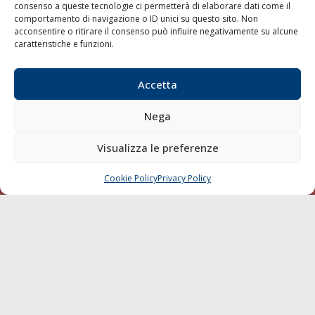
consenso a queste tecnologie ci permetterà di elaborare dati come il
LA GAZZETTA MARITTIMA
comportamento di navigazione o ID unici su questo sito. Non
acconsentire o ritirare il consenso può influire negativamente su alcune
Indirizzo:
Scali D'Azeglio, 20, 57123 Livorno
caratteristiche e funzioni.
Telefono:
0586 893358
Fax:
0586 892324
Accetta
Email:
redazione@gazzettamarittima.it
P.IVA:
00118570498
Nega
Società Editoriale Marittima a r.l. (Editore) - Autorizzazione
del Tribunale di Livorno n. 217 del 10 giugno 1968 - N°
Visualizza le preferenze
iscrizione al ROC (Registro Operatori delle Comunicazioni)
della Società Editoriale Marittima a r.l.: N° 1301 Iscrizione
della testata elettronica La Gazzetta Marittima al Tribunale
Cookie Policy
Privacy Policy
CHIAMA
SCRIVI
di Livorno del 15/09/2010.
LINK
Shipping
Porti/Interporti
Trasporti