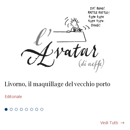
Livorno, il maquillage del vecchio porto
L
s
Editoriale
Ed
Vedi Tutti