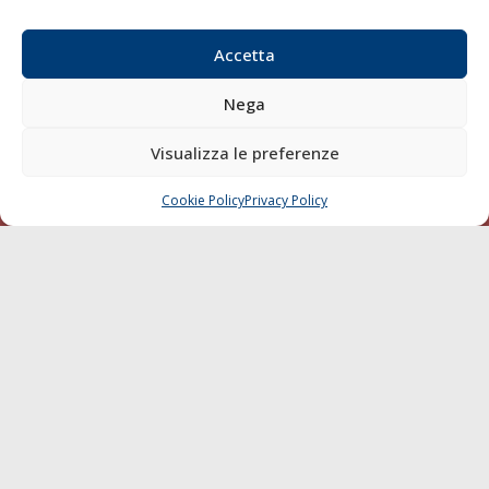
Email:
redazione@gazzettamarittima.it
P.IVA:
00118570498
Accetta
Società Editoriale Marittima a r.l. (Editore) - Autorizzazione
del Tribunale di Livorno n. 217 del 10 giugno 1968 - N°
Nega
iscrizione al ROC (Registro Operatori delle Comunicazioni)
della Società Editoriale Marittima a r.l.: N° 1301 Iscrizione
Visualizza le preferenze
della testata elettronica La Gazzetta Marittima al Tribunale
di Livorno del 15/09/2010.
Cookie Policy
Privacy Policy
CHIAMA
SCRIVI
LINK
Shipping
Porti/Interporti
Trasporti
Varie
Sostenibilità
Compagnie di Navigazione
Blue economy