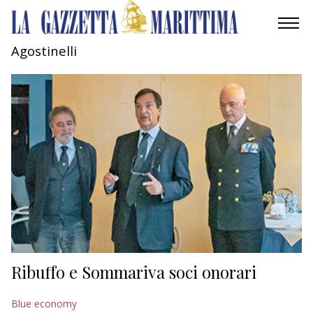
Agostinelli
AMBIENTE
MOBILITÀ
INDUSTRIA
RICERCA
ECONOMIA
TURISMO
CULTURA
Ribuffo e Sommariva soci onorari
NAUTICA
Blue economy