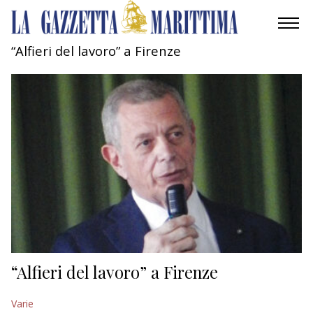
“Alfieri del lavoro” a Firenze
AMBIENTE
MOBILITÀ
INDUSTRIA
RICERCA
ECONOMIA
TURISMO
CULTURA
“Alfieri del lavoro” a Firenze
NAUTICA
Varie