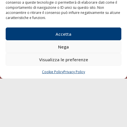
consenso a queste tecnologie ci permetterà di elaborare dati come il
LA GAZZETTA MARITTIMA
comportamento di navigazione o ID unici su questo sito. Non
acconsentire o ritirare il consenso può influire negativamente su alcune
Indirizzo:
Scali D'Azeglio, 20, 57123 Livorno
caratteristiche e funzioni.
Telefono:
0586 893358
Fax:
0586 892324
Accetta
Email:
redazione@gazzettamarittima.it
P.IVA:
00118570498
Nega
Società Editoriale Marittima a r.l. (Editore) - Autorizzazione
del Tribunale di Livorno n. 217 del 10 giugno 1968 - N°
Visualizza le preferenze
iscrizione al ROC (Registro Operatori delle Comunicazioni)
della Società Editoriale Marittima a r.l.: N° 1301 Iscrizione
della testata elettronica La Gazzetta Marittima al Tribunale
Cookie Policy
Privacy Policy
CHIAMA
SCRIVI
di Livorno del 15/09/2010.
LINK
Shipping
Porti/Interporti
Trasporti