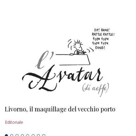
EDITORIALI
Livorno, il maquillage del vecchio porto
L
s
Editoriale
Ed