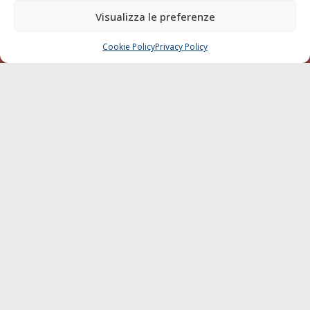
di Livorno del 15/09/2010.
Visualizza le preferenze
LINK
Cookie Policy
Privacy Policy
CHIAMA
SCRIVI
Shipping
Porti/Interporti
Trasporti
Varie
Sostenibilità
Compagnie di Navigazione
Blue economy
Diporto
Chi siamo
Contatti
SEGUI