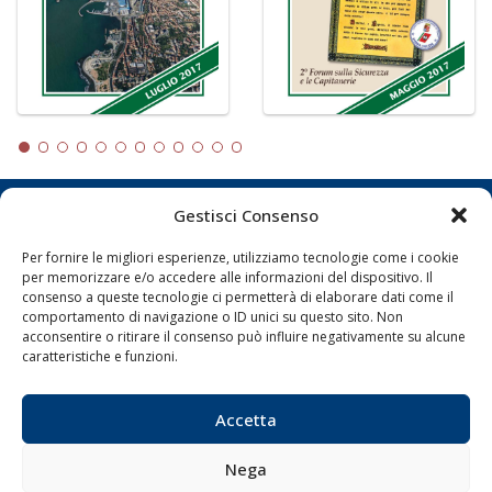
Gestisci Consenso
LA GAZZETTA MARITTIMA
Per fornire le migliori esperienze, utilizziamo tecnologie come i cookie
Indirizzo:
Scali D'Azeglio, 20, 57123 Livorno
per memorizzare e/o accedere alle informazioni del dispositivo. Il
consenso a queste tecnologie ci permetterà di elaborare dati come il
Telefono:
0586 893358
comportamento di navigazione o ID unici su questo sito. Non
Fax:
0586 892324
acconsentire o ritirare il consenso può influire negativamente su alcune
Email:
redazione@gazzettamarittima.it
caratteristiche e funzioni.
P.IVA:
00118570498
Società Editoriale Marittima a r.l. (Editore) - Autorizzazione
Accetta
del Tribunale di Livorno n. 217 del 10 giugno 1968 - N°
iscrizione al ROC (Registro Operatori delle Comunicazioni)
della Società Editoriale Marittima a r.l.: N° 1301 Iscrizione
Nega
della testata elettronica La Gazzetta Marittima al Tribunale