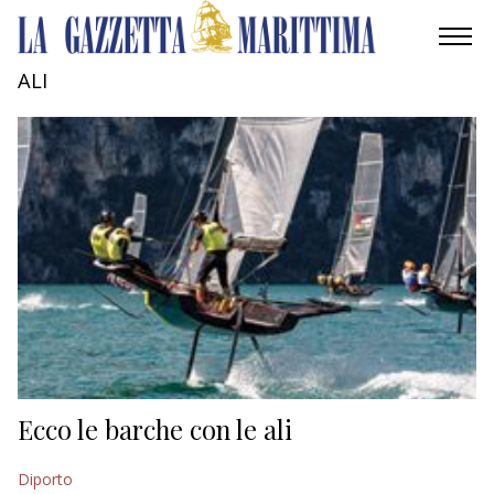
ALI
AMBIENTE
MOBILITÀ
INDUSTRIA
RICERCA
ECONOMIA
TURISMO
CULTURA
Ecco le barche con le ali
NAUTICA
Diporto