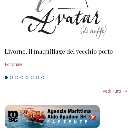
Livorno, il maquillage del vecchio porto
L
s
Editoriale
Ed
Vedi Tutti