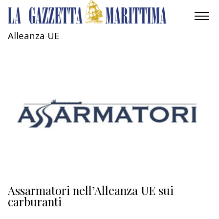
Alleanza UE
AMBIENTE
MOBILITÀ
INDUSTRIA
RICERCA
ECONOMIA
TURISMO
CULTURA
Assarmatori nell’Alleanza UE sui
carburanti
NAUTICA