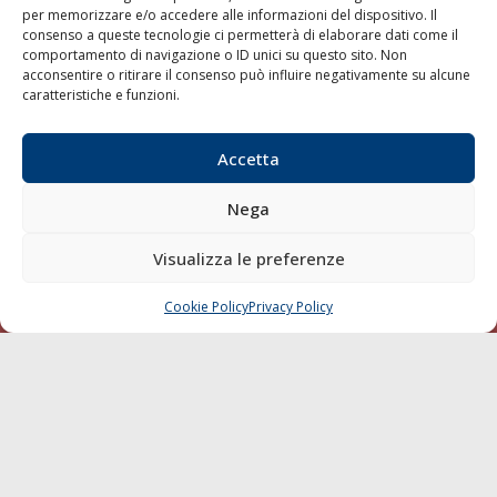
per memorizzare e/o accedere alle informazioni del dispositivo. Il
consenso a queste tecnologie ci permetterà di elaborare dati come il
LA GAZZETTA MARITTIMA
comportamento di navigazione o ID unici su questo sito. Non
acconsentire o ritirare il consenso può influire negativamente su alcune
Indirizzo:
Scali D'Azeglio, 20, 57123 Livorno
caratteristiche e funzioni.
Telefono:
0586 893358
Fax:
0586 892324
Accetta
Email:
redazione@gazzettamarittima.it
P.IVA:
00118570498
Nega
Società Editoriale Marittima a r.l. (Editore) - Autorizzazione
del Tribunale di Livorno n. 217 del 10 giugno 1968 - N°
iscrizione al ROC (Registro Operatori delle Comunicazioni)
Visualizza le preferenze
della Società Editoriale Marittima a r.l.: N° 1301 Iscrizione
della testata elettronica La Gazzetta Marittima al Tribunale
Cookie Policy
Privacy Policy
CHIAMA
SCRIVI
di Livorno del 15/09/2010.
LINK
Shipping
Porti/Interporti
Trasporti