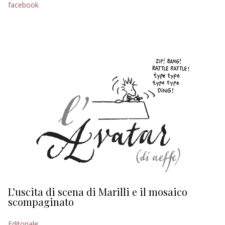
facebook
EDITORIALI
L’uscita di scena di Marilli e il mosaico
D
scompaginato
Ed
Editoriale