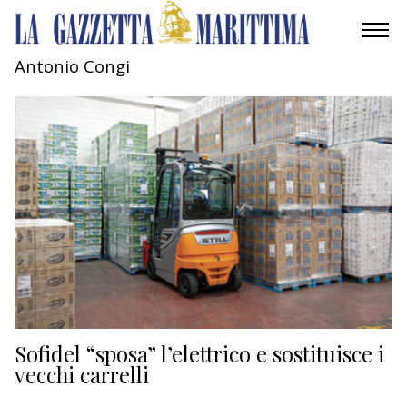
Antonio Congi
AMBIENTE
MOBILITÀ
INDUSTRIA
RICERCA
ECONOMIA
TURISMO
CULTURA
Sofidel “sposa” l’elettrico e sostituisce i
vecchi carrelli
NAUTICA