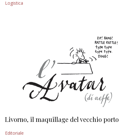
Logistica
EDITORIALI
Livorno, il maquillage del vecchio porto
L
s
Editoriale
Ed