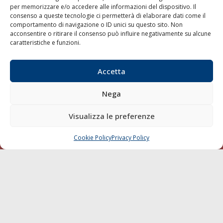
per memorizzare e/o accedere alle informazioni del dispositivo. Il
consenso a queste tecnologie ci permetterà di elaborare dati come il
LA GAZZETTA MARITTIMA
comportamento di navigazione o ID unici su questo sito. Non
acconsentire o ritirare il consenso può influire negativamente su alcune
Indirizzo:
Scali D'Azeglio, 20, 57123 Livorno
caratteristiche e funzioni.
Telefono:
0586 893358
Fax:
0586 892324
Accetta
Email:
redazione@gazzettamarittima.it
P.IVA:
00118570498
Nega
Società Editoriale Marittima a r.l. (Editore) - Autorizzazione
del Tribunale di Livorno n. 217 del 10 giugno 1968 - N°
iscrizione al ROC (Registro Operatori delle Comunicazioni)
Visualizza le preferenze
della Società Editoriale Marittima a r.l.: N° 1301 Iscrizione
della testata elettronica La Gazzetta Marittima al Tribunale
Cookie Policy
Privacy Policy
CHIAMA
SCRIVI
di Livorno del 15/09/2010.
LINK
Shipping
Porti/Interporti
Trasporti