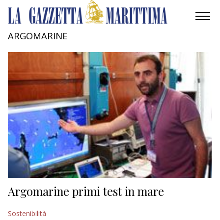
ARGOMARINE
AMBIENTE
MOBILITÀ
INDUSTRIA
RICERCA
ECONOMIA
TURISMO
CULTURA
Argomarine primi test in mare
NAUTICA
Sostenibilità