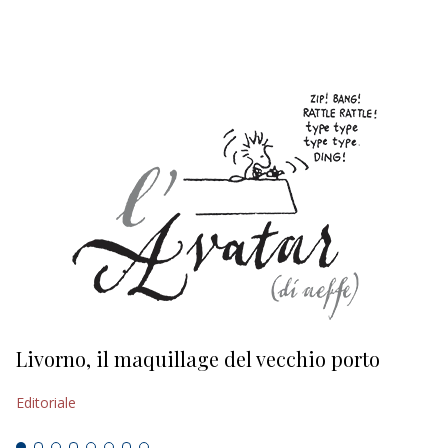
EDITORIALI
Livorno, il maquillage del vecchio porto
L
s
Editoriale
Ed