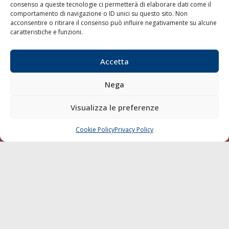
consenso a queste tecnologie ci permetterà di elaborare dati come il
LA GAZZETTA MARITTIMA
comportamento di navigazione o ID unici su questo sito. Non
acconsentire o ritirare il consenso può influire negativamente su alcune
Indirizzo:
Scali D'Azeglio, 20, 57123 Livorno
caratteristiche e funzioni.
Telefono:
0586 893358
Fax:
0586 892324
Accetta
Email:
redazione@gazzettamarittima.it
P.IVA:
00118570498
Nega
Società Editoriale Marittima a r.l. (Editore) - Autorizzazione
del Tribunale di Livorno n. 217 del 10 giugno 1968 - N°
Visualizza le preferenze
iscrizione al ROC (Registro Operatori delle Comunicazioni)
della Società Editoriale Marittima a r.l.: N° 1301 Iscrizione
della testata elettronica La Gazzetta Marittima al Tribunale
Cookie Policy
Privacy Policy
CHIAMA
SCRIVI
di Livorno del 15/09/2010.
LINK
Shipping
Porti/Interporti
Trasporti