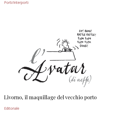
Porti/Interporti
EDITORIALI
Livorno, il maquillage del vecchio porto
L
s
Editoriale
Ed