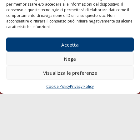
per memorizzare e/o accedere alle informazioni del dispositivo. Il
consenso a queste tecnologie ci permetterà di elaborare dati come il
LA GAZZETTA MARITTIMA
comportamento di navigazione o ID unici su questo sito. Non
acconsentire o ritirare il consenso può influire negativamente su alcune
Indirizzo:
Scali D'Azeglio, 20, 57123 Livorno
caratteristiche e funzioni.
Telefono:
0586 893358
Fax:
0586 892324
Accetta
Email:
redazione@gazzettamarittima.it
P.IVA:
00118570498
Nega
Società Editoriale Marittima a r.l. (Editore) - Autorizzazione
del Tribunale di Livorno n. 217 del 10 giugno 1968 - N°
iscrizione al ROC (Registro Operatori delle Comunicazioni)
Visualizza le preferenze
della Società Editoriale Marittima a r.l.: N° 1301 Iscrizione
della testata elettronica La Gazzetta Marittima al Tribunale
Cookie Policy
Privacy Policy
CHIAMA
SCRIVI
di Livorno del 15/09/2010.
LINK
Shipping
Porti/Interporti
Trasporti