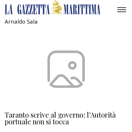
Arnaldo Sala
AMBIENTE
MOBILITÀ
INDUSTRIA
RICERCA
ECONOMIA
TURISMO
CULTURA
Taranto scrive al governo: l’Autorità
portuale non si tocca
NAUTICA