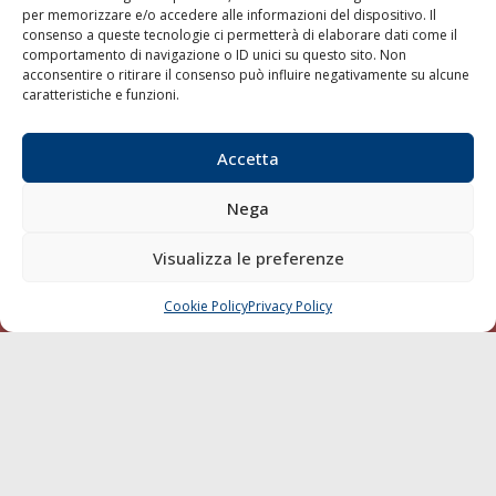
per memorizzare e/o accedere alle informazioni del dispositivo. Il
consenso a queste tecnologie ci permetterà di elaborare dati come il
LA GAZZETTA MARITTIMA
comportamento di navigazione o ID unici su questo sito. Non
acconsentire o ritirare il consenso può influire negativamente su alcune
Indirizzo:
Scali D'Azeglio, 20, 57123 Livorno
caratteristiche e funzioni.
Telefono:
0586 893358
Fax:
0586 892324
Accetta
Email:
redazione@gazzettamarittima.it
P.IVA:
00118570498
Nega
Società Editoriale Marittima a r.l. (Editore) - Autorizzazione
del Tribunale di Livorno n. 217 del 10 giugno 1968 - N°
iscrizione al ROC (Registro Operatori delle Comunicazioni)
Visualizza le preferenze
della Società Editoriale Marittima a r.l.: N° 1301 Iscrizione
della testata elettronica La Gazzetta Marittima al Tribunale
Cookie Policy
Privacy Policy
CHIAMA
SCRIVI
di Livorno del 15/09/2010.
LINK
Shipping
Porti/Interporti
Trasporti