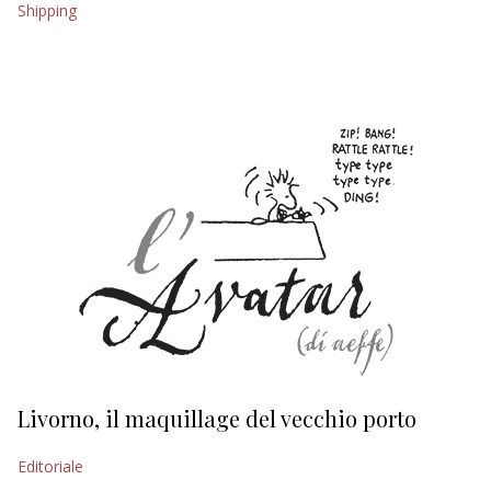
Shipping
EDITORIALI
Livorno, il maquillage del vecchio porto
L
s
Editoriale
Ed