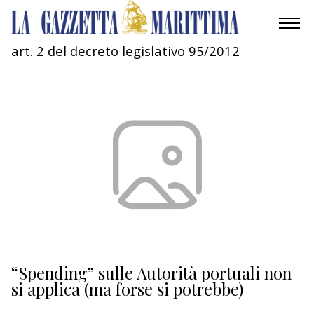
art. 2 del decreto legislativo 95/2012
AMBIENTE
MOBILITÀ
INDUSTRIA
RICERCA
ECONOMIA
TURISMO
CULTURA
“Spending” sulle Autorità portuali non
si applica (ma forse si potrebbe)
NAUTICA