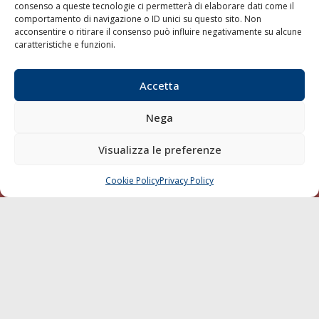
consenso a queste tecnologie ci permetterà di elaborare dati come il
LA GAZZETTA MARITTIMA
comportamento di navigazione o ID unici su questo sito. Non
acconsentire o ritirare il consenso può influire negativamente su alcune
Indirizzo:
Scali D'Azeglio, 20, 57123 Livorno
caratteristiche e funzioni.
Telefono:
0586 893358
Fax:
0586 892324
Accetta
Email:
redazione@gazzettamarittima.it
P.IVA:
00118570498
Nega
Società Editoriale Marittima a r.l. (Editore) - Autorizzazione
del Tribunale di Livorno n. 217 del 10 giugno 1968 - N°
Visualizza le preferenze
iscrizione al ROC (Registro Operatori delle Comunicazioni)
della Società Editoriale Marittima a r.l.: N° 1301 Iscrizione
della testata elettronica La Gazzetta Marittima al Tribunale
Cookie Policy
Privacy Policy
CHIAMA
SCRIVI
di Livorno del 15/09/2010.
LINK
Shipping
Porti/Interporti
Trasporti