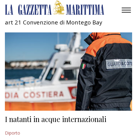
art 21 Convenzione di Montego Bay
AMBIENTE
MOBILITÀ
INDUSTRIA
RICERCA
ECONOMIA
TURISMO
CULTURA
I natanti in acque internazionali
NAUTICA
Diporto