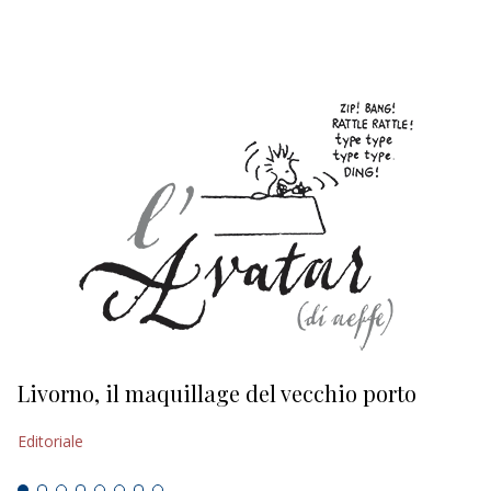
EDITORIALI
Livorno, il maquillage del vecchio porto
L
s
Editoriale
Ed