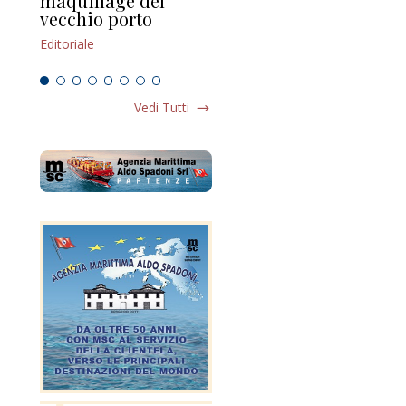
maquillage del
Marilli e il mosaico
gu
vecchio porto
scompaginato
Edi
Editoriale
Editoriale
Vedi Tutti