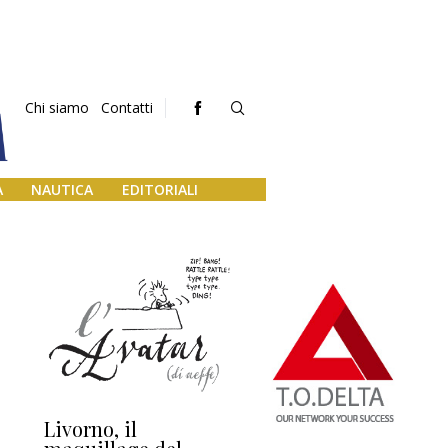
Chi siamo
Contatti
A
NAUTICA
EDITORIALI
Livorno, il
L’uscita di scena di
Da